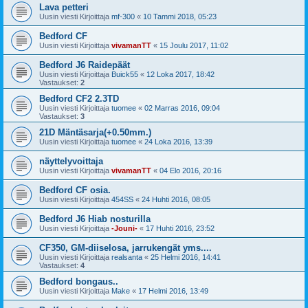
Lava petteri
Uusin viesti Kirjoittaja
mf-300
«
10 Tammi 2018, 05:23
Bedford CF
Uusin viesti Kirjoittaja
vivamanTT
«
15 Joulu 2017, 11:02
Bedford J6 Raidepäät
Uusin viesti Kirjoittaja
Buick55
«
12 Loka 2017, 18:42
Vastaukset:
2
Bedford CF2 2.3TD
Uusin viesti Kirjoittaja
tuomee
«
02 Marras 2016, 09:04
Vastaukset:
3
21D Mäntäsarja(+0.50mm.)
Uusin viesti Kirjoittaja
tuomee
«
24 Loka 2016, 13:39
näyttelyvoittaja
Uusin viesti Kirjoittaja
vivamanTT
«
04 Elo 2016, 20:16
Bedford CF osia.
Uusin viesti Kirjoittaja
454SS
«
24 Huhti 2016, 08:05
Bedford J6 Hiab nosturilla
Uusin viesti Kirjoittaja
-Jouni-
«
17 Huhti 2016, 23:52
CF350, GM-diiselosa, jarrukengät yms....
Uusin viesti Kirjoittaja
realsanta
«
25 Helmi 2016, 14:41
Vastaukset:
4
Bedford bongaus..
Uusin viesti Kirjoittaja
Make
«
17 Helmi 2016, 13:49