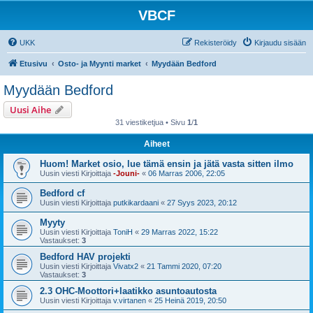
VBCF
UKK
Rekisteröidy
Kirjaudu sisään
Etusivu
Osto- ja Myynti market
Myydään Bedford
Myydään Bedford
Uusi Aihe
31 viestiketjua • Sivu
1
/
1
Aiheet
Huom! Market osio, lue tämä ensin ja jätä vasta sitten ilmo
Uusin viesti Kirjoittaja
-Jouni-
«
06 Marras 2006, 22:05
Bedford cf
Uusin viesti Kirjoittaja
putkikardaani
«
27 Syys 2023, 20:12
Myyty
Uusin viesti Kirjoittaja
ToniH
«
29 Marras 2022, 15:22
Vastaukset:
3
Bedford HAV projekti
Uusin viesti Kirjoittaja
Vivatx2
«
21 Tammi 2020, 07:20
Vastaukset:
3
2.3 OHC-Moottori+laatikko asuntoautosta
Uusin viesti Kirjoittaja
v.virtanen
«
25 Heinä 2019, 20:50