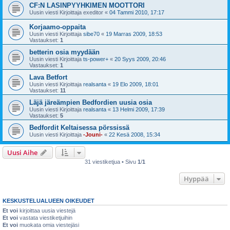
CF:N LASINPYYHKIMEN MOOTTORI
Uusin viesti Kirjoittaja
exeditor
«
04 Tammi 2010, 17:17
Korjaamo-oppaita
Uusin viesti Kirjoittaja
sibe70
«
19 Marras 2009, 18:53
Vastaukset:
1
betterin osia myydään
Uusin viesti Kirjoittaja
ts-power+
«
20 Syys 2009, 20:46
Vastaukset:
1
Lava Betfort
Uusin viesti Kirjoittaja
realsanta
«
19 Elo 2009, 18:01
Vastaukset:
11
Läjä järeämpien Bedfordien uusia osia
Uusin viesti Kirjoittaja
realsanta
«
13 Helmi 2009, 17:39
Vastaukset:
5
Bedfordit Keltaisessa pörssissä
Uusin viesti Kirjoittaja
-Jouni-
«
22 Kesä 2008, 15:34
Uusi Aihe
31 viestiketjua • Sivu
1
/
1
Hyppää
KESKUSTELUALUEEN OIKEUDET
Et voi
kirjoittaa uusia viestejä
Et voi
vastata viestiketjuihin
Et voi
muokata omia viestejäsi