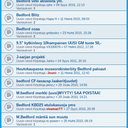
Bedford veto akseleita ym.
Uusin viesti Kirjoittaja
rphx
«
09 Syys 2015, 12:13
Vastaukset:
3
Bedford Blitz
Uusin viesti Kirjoittaja
Hapa H
«
11 Heinä 2015, 09:03
Vastaukset:
2
Bedford osaa
Uusin viesti Kirjoittaja
gmbooks
«
23 Huhti 2015, 15:28
Vastaukset:
2
9.5" kytkinlevy 10hampainen UUSI GM tuote 50,-
Uusin viesti Kirjoittaja
VX330076
«
07 Helmi 2012, 17:28
Vastaukset:
1
J-sarjan projekti
Uusin viesti Kirjoittaja
Jarko
«
24 Syys 2011, 20:16
Huutokaupassa museorekisteröity Bedford paloaut
Uusin viesti Kirjoittaja
-Jouni-
«
11 Heinä 2011, 12:42
bedford CF-tasausp.laakerit(uudet)
Uusin viesti Kirjoittaja
jamo,r
«
29 Joulu 2010, 14:56
M:bedford merkki (uusi)MYYTY! SAA POISTAA!
Uusin viesti Kirjoittaja
jamo,r
«
29 Joulu 2010, 14:21
Bedford KBD25 etulokasuoja yms
Uusin viesti Kirjoittaja
vivamanTT
«
27 Syys 2010, 20:39
M.Bedford mäntiä sun muuta
Uusin viesti Kirjoittaja
ts-power+
«
25 Huhti 2010, 09:19
Vastaukset:
1