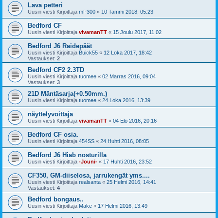
Lava petteri
Uusin viesti Kirjoittaja
mf-300
«
10 Tammi 2018, 05:23
Bedford CF
Uusin viesti Kirjoittaja
vivamanTT
«
15 Joulu 2017, 11:02
Bedford J6 Raidepäät
Uusin viesti Kirjoittaja
Buick55
«
12 Loka 2017, 18:42
Vastaukset:
2
Bedford CF2 2.3TD
Uusin viesti Kirjoittaja
tuomee
«
02 Marras 2016, 09:04
Vastaukset:
3
21D Mäntäsarja(+0.50mm.)
Uusin viesti Kirjoittaja
tuomee
«
24 Loka 2016, 13:39
näyttelyvoittaja
Uusin viesti Kirjoittaja
vivamanTT
«
04 Elo 2016, 20:16
Bedford CF osia.
Uusin viesti Kirjoittaja
454SS
«
24 Huhti 2016, 08:05
Bedford J6 Hiab nosturilla
Uusin viesti Kirjoittaja
-Jouni-
«
17 Huhti 2016, 23:52
CF350, GM-diiselosa, jarrukengät yms....
Uusin viesti Kirjoittaja
realsanta
«
25 Helmi 2016, 14:41
Vastaukset:
4
Bedford bongaus..
Uusin viesti Kirjoittaja
Make
«
17 Helmi 2016, 13:49