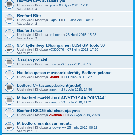
Bedford veto akseleita ym.
Uusin viesti Kirjoittaja
rphx
«
09 Syys 2015, 12:13
Vastaukset:
3
Bedford Blitz
Uusin viesti Kirjoittaja
Hapa H
«
11 Heinä 2015, 09:03
Vastaukset:
2
Bedford osaa
Uusin viesti Kirjoittaja
gmbooks
«
23 Huhti 2015, 15:28
Vastaukset:
2
9.5" kytkinlevy 10hampainen UUSI GM tuote 50,-
Uusin viesti Kirjoittaja
VX330076
«
07 Helmi 2012, 17:28
Vastaukset:
1
J-sarjan projekti
Uusin viesti Kirjoittaja
Jarko
«
24 Syys 2011, 20:16
Huutokaupassa museorekisteröity Bedford paloaut
Uusin viesti Kirjoittaja
-Jouni-
«
11 Heinä 2011, 12:42
bedford CF-tasausp.laakerit(uudet)
Uusin viesti Kirjoittaja
jamo,r
«
29 Joulu 2010, 14:56
M:bedford merkki (uusi)MYYTY! SAA POISTAA!
Uusin viesti Kirjoittaja
jamo,r
«
29 Joulu 2010, 14:21
Bedford KBD25 etulokasuoja yms
Uusin viesti Kirjoittaja
vivamanTT
«
27 Syys 2010, 20:39
M.Bedford mäntiä sun muuta
Uusin viesti Kirjoittaja
ts-power+
«
25 Huhti 2010, 09:19
Vastaukset:
1