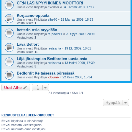
CF:N LASINPYYHKIMEN MOOTTORI
Uusin viesti Kirjoittaja
exeditor
«
04 Tammi 2010, 17:17
Korjaamo-oppaita
Uusin viesti Kirjoittaja
sibe70
«
19 Marras 2009, 18:53
Vastaukset:
1
betterin osia myydään
Uusin viesti Kirjoittaja
ts-power+
«
20 Syys 2009, 20:46
Vastaukset:
1
Lava Betfort
Uusin viesti Kirjoittaja
realsanta
«
19 Elo 2009, 18:01
Vastaukset:
11
Läjä järeämpien Bedfordien uusia osia
Uusin viesti Kirjoittaja
realsanta
«
13 Helmi 2009, 17:39
Vastaukset:
5
Bedfordit Keltaisessa pörssissä
Uusin viesti Kirjoittaja
-Jouni-
«
22 Kesä 2008, 15:34
Uusi Aihe
31 viestiketjua • Sivu
1
/
1
Hyppää
KESKUSTELUALUEEN OIKEUDET
Et voi
kirjoittaa uusia viestejä
Et voi
vastata viestiketjuihin
Et voi
muokata omia viestejäsi