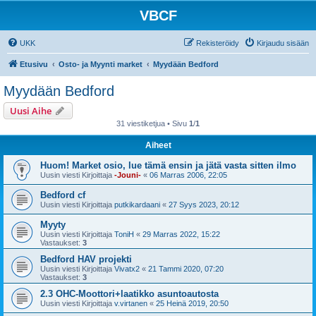
VBCF
UKK
Rekisteröidy
Kirjaudu sisään
Etusivu
Osto- ja Myynti market
Myydään Bedford
Myydään Bedford
Uusi Aihe
31 viestiketjua • Sivu
1
/
1
Aiheet
Huom! Market osio, lue tämä ensin ja jätä vasta sitten ilmo
Uusin viesti Kirjoittaja
-Jouni-
«
06 Marras 2006, 22:05
Bedford cf
Uusin viesti Kirjoittaja
putkikardaani
«
27 Syys 2023, 20:12
Myyty
Uusin viesti Kirjoittaja
ToniH
«
29 Marras 2022, 15:22
Vastaukset:
3
Bedford HAV projekti
Uusin viesti Kirjoittaja
Vivatx2
«
21 Tammi 2020, 07:20
Vastaukset:
3
2.3 OHC-Moottori+laatikko asuntoautosta
Uusin viesti Kirjoittaja
v.virtanen
«
25 Heinä 2019, 20:50