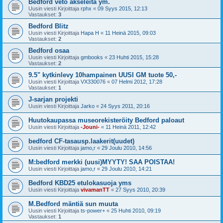
Bedford veto akseleita ym.
Uusin viesti Kirjoittaja
rphx
«
09 Syys 2015, 12:13
Vastaukset:
3
Bedford Blitz
Uusin viesti Kirjoittaja
Hapa H
«
11 Heinä 2015, 09:03
Vastaukset:
2
Bedford osaa
Uusin viesti Kirjoittaja
gmbooks
«
23 Huhti 2015, 15:28
Vastaukset:
2
9.5" kytkinlevy 10hampainen UUSI GM tuote 50,-
Uusin viesti Kirjoittaja
VX330076
«
07 Helmi 2012, 17:28
Vastaukset:
1
J-sarjan projekti
Uusin viesti Kirjoittaja
Jarko
«
24 Syys 2011, 20:16
Huutokaupassa museorekisteröity Bedford paloaut
Uusin viesti Kirjoittaja
-Jouni-
«
11 Heinä 2011, 12:42
bedford CF-tasausp.laakerit(uudet)
Uusin viesti Kirjoittaja
jamo,r
«
29 Joulu 2010, 14:56
M:bedford merkki (uusi)MYYTY! SAA POISTAA!
Uusin viesti Kirjoittaja
jamo,r
«
29 Joulu 2010, 14:21
Bedford KBD25 etulokasuoja yms
Uusin viesti Kirjoittaja
vivamanTT
«
27 Syys 2010, 20:39
M.Bedford mäntiä sun muuta
Uusin viesti Kirjoittaja
ts-power+
«
25 Huhti 2010, 09:19
Vastaukset:
1