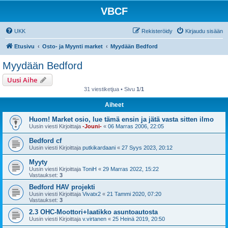
VBCF
UKK
Rekisteröidy
Kirjaudu sisään
Etusivu
Osto- ja Myynti market
Myydään Bedford
Myydään Bedford
Uusi Aihe
31 viestiketjua • Sivu
1
/
1
Aiheet
Huom! Market osio, lue tämä ensin ja jätä vasta sitten ilmo
Uusin viesti Kirjoittaja
-Jouni-
«
06 Marras 2006, 22:05
Bedford cf
Uusin viesti Kirjoittaja
putkikardaani
«
27 Syys 2023, 20:12
Myyty
Uusin viesti Kirjoittaja
ToniH
«
29 Marras 2022, 15:22
Vastaukset:
3
Bedford HAV projekti
Uusin viesti Kirjoittaja
Vivatx2
«
21 Tammi 2020, 07:20
Vastaukset:
3
2.3 OHC-Moottori+laatikko asuntoautosta
Uusin viesti Kirjoittaja
v.virtanen
«
25 Heinä 2019, 20:50