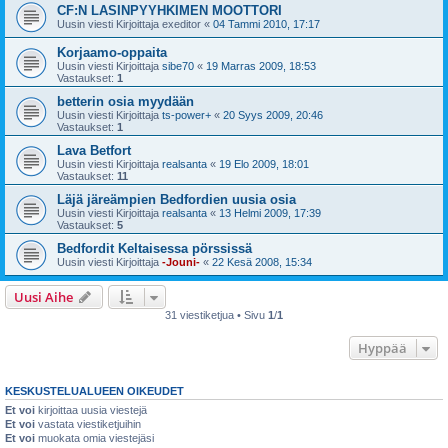
CF:N LASINPYYHKIMEN MOOTTORI
Uusin viesti Kirjoittaja
exeditor
«
04 Tammi 2010, 17:17
Korjaamo-oppaita
Uusin viesti Kirjoittaja
sibe70
«
19 Marras 2009, 18:53
Vastaukset:
1
betterin osia myydään
Uusin viesti Kirjoittaja
ts-power+
«
20 Syys 2009, 20:46
Vastaukset:
1
Lava Betfort
Uusin viesti Kirjoittaja
realsanta
«
19 Elo 2009, 18:01
Vastaukset:
11
Läjä järeämpien Bedfordien uusia osia
Uusin viesti Kirjoittaja
realsanta
«
13 Helmi 2009, 17:39
Vastaukset:
5
Bedfordit Keltaisessa pörssissä
Uusin viesti Kirjoittaja
-Jouni-
«
22 Kesä 2008, 15:34
Uusi Aihe
31 viestiketjua • Sivu
1
/
1
Hyppää
KESKUSTELUALUEEN OIKEUDET
Et voi
kirjoittaa uusia viestejä
Et voi
vastata viestiketjuihin
Et voi
muokata omia viestejäsi