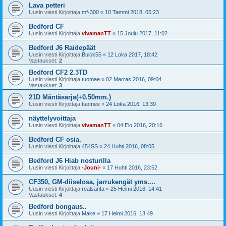
Lava petteri
Uusin viesti Kirjoittaja
mf-300
«
10 Tammi 2018, 05:23
Bedford CF
Uusin viesti Kirjoittaja
vivamanTT
«
15 Joulu 2017, 11:02
Bedford J6 Raidepäät
Uusin viesti Kirjoittaja
Buick55
«
12 Loka 2017, 18:42
Vastaukset:
2
Bedford CF2 2.3TD
Uusin viesti Kirjoittaja
tuomee
«
02 Marras 2016, 09:04
Vastaukset:
3
21D Mäntäsarja(+0.50mm.)
Uusin viesti Kirjoittaja
tuomee
«
24 Loka 2016, 13:39
näyttelyvoittaja
Uusin viesti Kirjoittaja
vivamanTT
«
04 Elo 2016, 20:16
Bedford CF osia.
Uusin viesti Kirjoittaja
454SS
«
24 Huhti 2016, 08:05
Bedford J6 Hiab nosturilla
Uusin viesti Kirjoittaja
-Jouni-
«
17 Huhti 2016, 23:52
CF350, GM-diiselosa, jarrukengät yms....
Uusin viesti Kirjoittaja
realsanta
«
25 Helmi 2016, 14:41
Vastaukset:
4
Bedford bongaus..
Uusin viesti Kirjoittaja
Make
«
17 Helmi 2016, 13:49