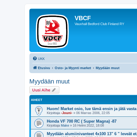
VBCF
Vauxhall Bedford Club Finland RY
UKK
Etusivu
Osto- ja Myynti market
Myydään muut
Myydään muut
Uusi Aihe
AIHEET
Huom! Market osio, lue tämä ensin ja jätä vasta
Kirjoittaja
-Jouni-
»
06 Marras 2006, 22:05
Honda VF 700 RC ( Super Magna) -87
Kirjoittaja
Make
»
16 Helmi 2022, 18:08
Myydään alumiinivanteet 4x100 13" 6 " leveät et