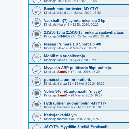
Kirjoittaja
1863
»
15 Joulu 2020, 16:04
Bosch moottoritesteri MYYTY!
Kirjoittaja
lielahti
»
14 Marras 2020, 16:52
Vauxhallin(?) sylinterinkansia 2 kpl
Kirjoittaja
Kharon8
»
12 Elo 2020, 00:25
235/50-13 ja 215/50-13 renkaita saatavilla taas
Kirjoittaja
V8FIRENZA
»
27 Tammi 2020, 21:16
Nissan Primera 1.8 Sport Hb -00
Kirjoittaja
Make
»
28 Marras 2018, 09:53
Mobilistin vuosikertoja
Kirjoittaja
Make
»
29 Syys 2008, 07:08
Myydään ARP pulttisarja 5kpl pultteja.
Kirjoittaja
SamiK
»
17 Joulu 2016, 16:39
punaiset alumiini mutterit.
Kirjoittaja
firenza 71
»
18 Heinä 2016, 19:20
Volvo 940 -91 automaatti *myyty*
Kirjoittaja
SamiK
»
28 Marras 2015, 16:27
Hydraulinen puominostin -MYYTY-
Kirjoittaja
kovanma
»
22 Marras 2011, 18:35
Katkojankärkiä ym.
Kirjoittaja
tuomee
»
04 Helmi 2015, 15:59
-MYYTY- Myydään 8 reikä Festivaalit