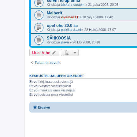
sorvin teräpitimiä
Kirjoittaja
laiska`s custom
»
21 Loka 2008, 20:05
Melberit
Kirjoittaja
vivamanTT
»
10 Syys 2008, 17:42
opel ohc 20.0 se
Kirjoittaja
putkikardaani
»
22 Heinä 2008, 17:07
SÄHKÖOSIA
Kirjoittaja
jaava
»
20 Elo 2008, 23:16
Uusi Aihe
Palaa etusivulle
KESKUSTELUALUEEN OIKEUDET
Et voi
kirjoittaa uusia viestejä
Et voi
vastata viestiketjuihin
Et voi
muokata omia viestejäsi
Et voi
poistaa omia viestejäsi
Etusivu