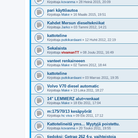
Kirjoittaja
kovanma
»
28 Heinä 2015, 20:09
pari käyttöautoa
Kirjoittaja
Make
»
16 Maalis 2015, 19:51
Kahdet Mersun dieseltekniikat
Kirjoittaja
Jarko
»
03 Tammi 2012, 14:21
kattoteline
Kirjoittaja
putkikardaani
»
12 Huhti 2012, 22:19
Sekalaista
Kirjoittaja
vivamanTT
»
08 Joulu 2011, 16:49
vanteet renkaineeen
Kirjoittaja
Make
»
02 Tammi 2012, 18:44
kattoteline
Kirjoittaja
putkikardaani
»
03 Marras 2011, 19:35
Volvo V70 diesel automatic
Kirjoittaja
Make
»
13 Loka 2011, 18:27
14" LEMMERZ alut+renkaat
Kirjoittaja
Make
»
18 Elo 2011, 17:04
m:175/70/13 kesäpyörät
Kirjoittaja
hc viva
»
09 Elo 2011, 17:12
Kattotelineitä yms... Myytyjä poistettu.
Kirjoittaja
kovanma
»
20 Touko 2011, 19:55
tiedoksi: Getrag 262 4-v. vaihteistoja