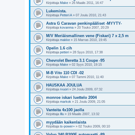
Kirjoittaja
Make
»
26 Maalis 2011, 16:47
Lukemista.
Kirjoittaja
Petteri A
»
07 Joulu 2010, 21:43
Astra G Caravan penkinpääliset -MYYTY-
Kirjoittaja
kovanma
»
20 Touko 2007, 20:29
M/V Meriäismallinen vene (Fiskari) 7 x 2,5 m
Kirjoittaja
makke
»
15 Marras 2010, 19:45
Opelin 1.6 cih
Kirjoittaja
petteri
»
28 Syys 2010, 17:38
Chevrolet Beretta 3.1 Coupe -95
Kirjoittaja
Make
»
02 Syys 2010, 19:15
M-B Vito 110 CDI -02
Kirjoittaja
Make
»
07 Tammi 2010, 11:40
HAUSKAA JOULUA
Kirjoittaja
rvuori
»
24 Joulu 2009, 07:32
monroe iskari luettelo 2004
Kirjoittaja
markok
»
21 Joulu 2009, 21:05
Vanteita 4x100 jaolla
Kirjoittaja
Illu
»
19 Maalis 2007, 13:32
myydään kaikenlaista
Kirjoittaja
ts-power+
»
02 Touko 2009, 00:10
Volvo 240 B200E automaatti -89