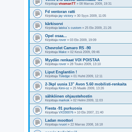
Kirjoittaja
vivamanTT
»
08 Marras 2009, 19:31
Fd ventoran ratti
Kirjoittaja
jay victory
»
30 Syys 2009, 11:05
kärkisorvi
Kirjoittaja
laiska`s custom
»
25 Elo 2009, 21:26
Opel osaa...
Kirjoittaja
rover
»
03 Elo 2009, 19:09
Chevrolet Camaro RS -90
Kirjoittaja
Make
»
02 Kesä 2009, 09:46
Myydän renkaat VOI POISTAA
Kirjoittaja
rover
»
28 Touko 2009, 13:10
Liput Englantiin !
Kirjoittaja
Tsledge
»
01 Huhti 2009, 12:11
2-3kpl uusia 13" Avon 5.60 mobilisti-renkaita
Kirjoittaja
Kimi-oz
»
25 Maalis 2009, 13:26
sähköinen ohjaustehostin
Kirjoittaja
markok
»
02 Helmi 2009, 11:03
Fiesta -91 purkuosia
Kirjoittaja
VX330076
»
10 Elo 2007, 21:40
Ladan moottori
Kirjoittaja
rvuori
»
22 Marras 2008, 16:18