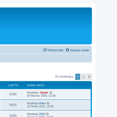
Rekisteröidy
Kirjaudu sisään
1
2
Seuraava
69 viestiketjua
LUETTU
UUSIN VIESTI
U
Kirjoittaja
-Jouni-
L
5290
u
06 Marras 2006, 22:05
s
u
i
U
Kirjoittaja
Make
L
5655
n
u
16 Helmi 2022, 18:08
e
v
s
i
u
i
U
Kirjoittaja
1863
t
e
L
3280
n
u