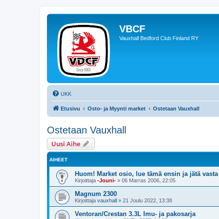
VBCF
Vauxhall Bedford Club Finland RY
UKK
Etusivu
Osto- ja Myynti market
Ostetaan Vauxhall
Ostetaan Vauxhall
Uusi Aihe
AIHEET
Huom! Market osio, lue tämä ensin ja jätä vasta
Kirjoittaja
-Jouni-
»
06 Marras 2006, 22:05
Magnum 2300
Kirjoittaja
vauxhall
»
21 Joulu 2022, 13:38
Ventoran/Crestan 3.3L Imu- ja pakosarja