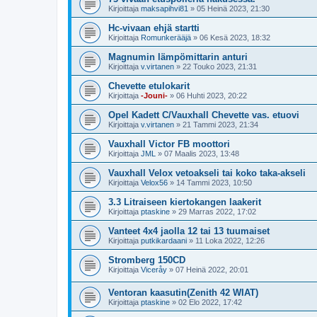
Kirjoittaja
maksapihvi81
»
05 Heinä 2023, 21:30
Hc-vivaan ehjä startti
Kirjoittaja
Romunkerääjä
»
06 Kesä 2023, 18:32
Magnumin lämpömittarin anturi
Kirjoittaja
v.virtanen
»
22 Touko 2023, 21:31
Chevette etulokarit
Kirjoittaja
-Jouni-
»
06 Huhti 2023, 20:22
Opel Kadett C/Vauxhall Chevette vas. etuovi
Kirjoittaja
v.virtanen
»
21 Tammi 2023, 21:34
Vauxhall Victor FB moottori
Kirjoittaja
JML
»
07 Maalis 2023, 13:48
Vauxhall Velox vetoakseli tai koko taka-akseli
Kirjoittaja
Velox56
»
14 Tammi 2023, 10:50
3.3 Litraiseen kiertokangen laakerit
Kirjoittaja
ptaskine
»
29 Marras 2022, 17:02
Vanteet 4x4 jaolla 12 tai 13 tuumaiset
Kirjoittaja
putkikardaani
»
11 Loka 2022, 12:26
Stromberg 150CD
Kirjoittaja
Viceråy
»
07 Heinä 2022, 20:01
Ventoran kaasutin(Zenith 42 WIAT)
Kirjoittaja
ptaskine
»
02 Elo 2022, 17:42