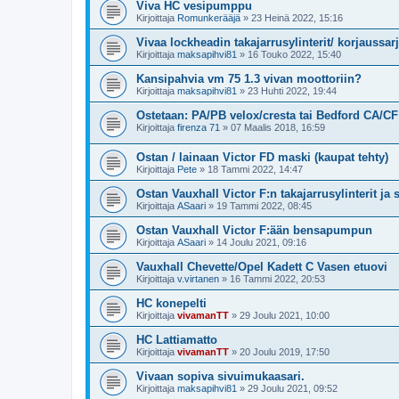
Viva HC vesipumppu
Kirjoittaja
Romunkerääjä
»
23 Heinä 2022, 15:16
Vivaa lockheadin takajarrusylinterit/ korjaussar
Kirjoittaja
maksapihvi81
»
16 Touko 2022, 15:40
Kansipahvia vm 75 1.3 vivan moottoriin?
Kirjoittaja
maksapihvi81
»
23 Huhti 2022, 19:44
Ostetaan: PA/PB velox/cresta tai Bedford CA/CF 3.
Kirjoittaja
firenza 71
»
07 Maalis 2018, 16:59
Ostan / lainaan Victor FD maski (kaupat tehty)
Kirjoittaja
Pete
»
18 Tammi 2022, 14:47
Ostan Vauxhall Victor F:n takajarrusylinterit ja 
Kirjoittaja
ASaari
»
19 Tammi 2022, 08:45
Ostan Vauxhall Victor F:ään bensapumpun
Kirjoittaja
ASaari
»
14 Joulu 2021, 09:16
Vauxhall Chevette/Opel Kadett C Vasen etuovi
Kirjoittaja
v.virtanen
»
16 Tammi 2022, 20:53
HC konepelti
Kirjoittaja
vivamanTT
»
29 Joulu 2021, 10:00
HC Lattiamatto
Kirjoittaja
vivamanTT
»
20 Joulu 2019, 17:50
Vivaan sopiva sivuimukaasari.
Kirjoittaja
maksapihvi81
»
29 Joulu 2021, 09:52