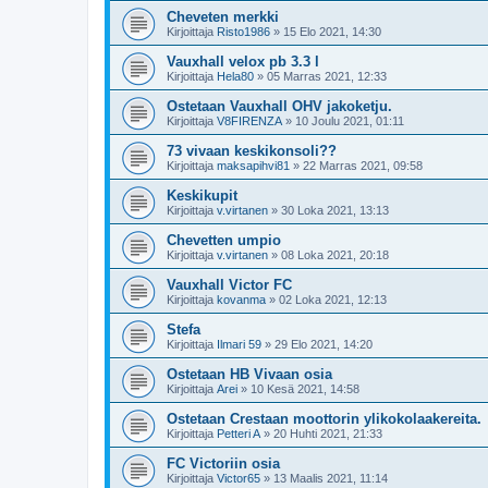
Cheveten merkki
Kirjoittaja
Risto1986
»
15 Elo 2021, 14:30
Vauxhall velox pb 3.3 l
Kirjoittaja
Hela80
»
05 Marras 2021, 12:33
Ostetaan Vauxhall OHV jakoketju.
Kirjoittaja
V8FIRENZA
»
10 Joulu 2021, 01:11
73 vivaan keskikonsoli??
Kirjoittaja
maksapihvi81
»
22 Marras 2021, 09:58
Keskikupit
Kirjoittaja
v.virtanen
»
30 Loka 2021, 13:13
Chevetten umpio
Kirjoittaja
v.virtanen
»
08 Loka 2021, 20:18
Vauxhall Victor FC
Kirjoittaja
kovanma
»
02 Loka 2021, 12:13
Stefa
Kirjoittaja
Ilmari 59
»
29 Elo 2021, 14:20
Ostetaan HB Vivaan osia
Kirjoittaja
Arei
»
10 Kesä 2021, 14:58
Ostetaan Crestaan moottorin ylikokolaakereita.
Kirjoittaja
Petteri A
»
20 Huhti 2021, 21:33
FC Victoriin osia
Kirjoittaja
Victor65
»
13 Maalis 2021, 11:14