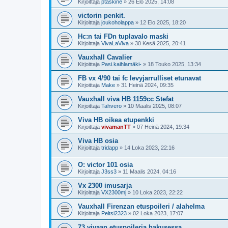
Kirjoittaja
ptaskine
»
26 Elo 2025, 14:08
victorin penkit.
Kirjoittaja
joukoholappa
»
12 Elo 2025, 18:20
Hc:n tai FDn tuplavalo maski
Kirjoittaja
VivaLaViva
»
30 Kesä 2025, 20:41
Vauxhall Cavalier
Kirjoittaja
Pasi.kaihlamäki-
»
18 Touko 2025, 13:34
FB vx 4/90 tai fc levyjarrulliset etunavat
Kirjoittaja
Make
»
31 Heinä 2024, 09:35
Vauxhall viva HB 1159cc Stefat
Kirjoittaja
Tahvero
»
10 Maalis 2025, 08:07
Viva HB oikea etupenkki
Kirjoittaja
vivamanTT
»
07 Heinä 2024, 19:34
Viva HB osia
Kirjoittaja
tridapp
»
14 Loka 2023, 22:16
O: victor 101 osia
Kirjoittaja
J3ss3
»
11 Maalis 2024, 04:16
Vx 2300 imusarja
Kirjoittaja
VX2300mj
»
10 Loka 2023, 22:22
Vauxhall Firenzan etuspoileri / alahelma
Kirjoittaja
Peltsi2323
»
02 Loka 2023, 17:07
73 vivaan etuspoileria hakusessa.