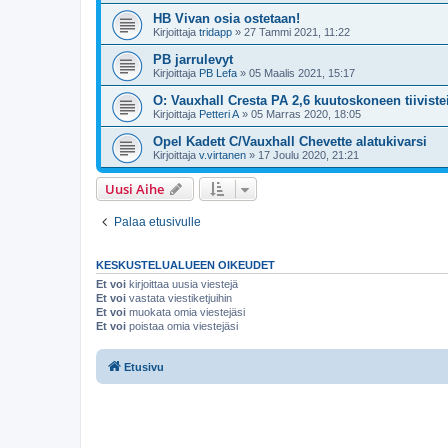
HB Vivan osia ostetaan!
Kirjoittaja
tridapp
»
27 Tammi 2021, 11:22
PB jarrulevyt
Kirjoittaja
PB Lefa
»
05 Maalis 2021, 15:17
O: Vauxhall Cresta PA 2,6 kuutoskoneen tiivistei
Kirjoittaja
Petteri A
»
05 Marras 2020, 18:05
Opel Kadett C/Vauxhall Chevette alatukivarsi
Kirjoittaja
v.virtanen
»
17 Joulu 2020, 21:21
Uusi Aihe
Palaa etusivulle
KESKUSTELUALUEEN OIKEUDET
Et voi
kirjoittaa uusia viestejä
Et voi
vastata viestiketjuihin
Et voi
muokata omia viestejäsi
Et voi
poistaa omia viestejäsi
Etusivu