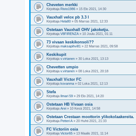
Cheveten merkki
Kirjoittaja
Risto1986
»
15 Elo 2021, 14:30
Vauxhall velox pb 3.3 l
Kirjoittaja
Hela80
»
05 Marras 2021, 12:33
Ostetaan Vauxhall OHV jakoketju.
Kirjoittaja
V8FIRENZA
»
10 Joulu 2021, 01:11
73 vivaan keskikonsoli??
Kirjoittaja
maksapihvi81
»
22 Marras 2021, 09:58
Keskikupit
Kirjoittaja
v.virtanen
»
30 Loka 2021, 13:13
Chevetten umpio
Kirjoittaja
v.virtanen
»
08 Loka 2021, 20:18
Vauxhall Victor FC
Kirjoittaja
kovanma
»
02 Loka 2021, 12:13
Stefa
Kirjoittaja
Ilmari 59
»
29 Elo 2021, 14:20
Ostetaan HB Vivaan osia
Kirjoittaja
Arei
»
10 Kesä 2021, 14:58
Ostetaan Crestaan moottorin ylikokolaakereita.
Kirjoittaja
Petteri A
»
20 Huhti 2021, 21:33
FC Victoriin osia
Kirjoittaja
Victor65
»
13 Maalis 2021, 11:14