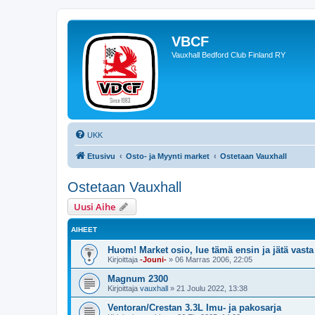
VBCF
Vauxhall Bedford Club Finland RY
UKK
Etusivu
Osto- ja Myynti market
Ostetaan Vauxhall
Ostetaan Vauxhall
Uusi Aihe
AIHEET
Huom! Market osio, lue tämä ensin ja jätä vasta
Kirjoittaja
-Jouni-
»
06 Marras 2006, 22:05
Magnum 2300
Kirjoittaja
vauxhall
»
21 Joulu 2022, 13:38
Ventoran/Crestan 3.3L Imu- ja pakosarja