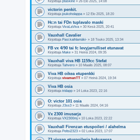
Kirjoittaja
ptaskine
»
26 Elo 2025, 14:08
victorin penkit.
Kirjoittaja
joukoholappa
»
12 Elo 2025, 18:20
Hc:n tai FDn tuplavalo maski
Kirjoittaja
VivaLaViva
»
30 Kesä 2025, 20:41
Vauxhall Cavalier
Kirjoittaja
Pasi.kaihlamäki-
»
18 Touko 2025, 13:34
FB vx 4/90 tai fc levyjarrulliset etunavat
Kirjoittaja
Make
»
31 Heinä 2024, 09:35
Vauxhall viva HB 1159cc Stefat
Kirjoittaja
Tahvero
»
10 Maalis 2025, 08:07
Viva HB oikea etupenkki
Kirjoittaja
vivamanTT
»
07 Heinä 2024, 19:34
Viva HB osia
Kirjoittaja
tridapp
»
14 Loka 2023, 22:16
O: victor 101 osia
Kirjoittaja
J3ss3
»
11 Maalis 2024, 04:16
Vx 2300 imusarja
Kirjoittaja
VX2300mj
»
10 Loka 2023, 22:22
Vauxhall Firenzan etuspoileri / alahelma
Kirjoittaja
Peltsi2323
»
02 Loka 2023, 17:07
73 vivaan etuspoileria hakusessa.