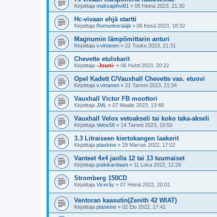
Kirjoittaja
maksapihvi81
»
05 Heinä 2023, 21:30
Hc-vivaan ehjä startti
Kirjoittaja
Romunkerääjä
»
06 Kesä 2023, 18:32
Magnumin lämpömittarin anturi
Kirjoittaja
v.virtanen
»
22 Touko 2023, 21:31
Chevette etulokarit
Kirjoittaja
-Jouni-
»
06 Huhti 2023, 20:22
Opel Kadett C/Vauxhall Chevette vas. etuovi
Kirjoittaja
v.virtanen
»
21 Tammi 2023, 21:34
Vauxhall Victor FB moottori
Kirjoittaja
JML
»
07 Maalis 2023, 13:48
Vauxhall Velox vetoakseli tai koko taka-akseli
Kirjoittaja
Velox56
»
14 Tammi 2023, 10:50
3.3 Litraiseen kiertokangen laakerit
Kirjoittaja
ptaskine
»
29 Marras 2022, 17:02
Vanteet 4x4 jaolla 12 tai 13 tuumaiset
Kirjoittaja
putkikardaani
»
11 Loka 2022, 12:26
Stromberg 150CD
Kirjoittaja
Viceråy
»
07 Heinä 2022, 20:01
Ventoran kaasutin(Zenith 42 WIAT)
Kirjoittaja
ptaskine
»
02 Elo 2022, 17:42