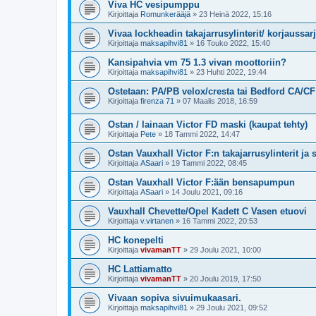
Viva HC vesipumppu
Kirjoittaja
Romunkerääjä
»
23 Heinä 2022, 15:16
Vivaa lockheadin takajarrusylinterit/ korjaussar
Kirjoittaja
maksapihvi81
»
16 Touko 2022, 15:40
Kansipahvia vm 75 1.3 vivan moottoriin?
Kirjoittaja
maksapihvi81
»
23 Huhti 2022, 19:44
Ostetaan: PA/PB velox/cresta tai Bedford CA/CF 3.
Kirjoittaja
firenza 71
»
07 Maalis 2018, 16:59
Ostan / lainaan Victor FD maski (kaupat tehty)
Kirjoittaja
Pete
»
18 Tammi 2022, 14:47
Ostan Vauxhall Victor F:n takajarrusylinterit ja 
Kirjoittaja
ASaari
»
19 Tammi 2022, 08:45
Ostan Vauxhall Victor F:ään bensapumpun
Kirjoittaja
ASaari
»
14 Joulu 2021, 09:16
Vauxhall Chevette/Opel Kadett C Vasen etuovi
Kirjoittaja
v.virtanen
»
16 Tammi 2022, 20:53
HC konepelti
Kirjoittaja
vivamanTT
»
29 Joulu 2021, 10:00
HC Lattiamatto
Kirjoittaja
vivamanTT
»
20 Joulu 2019, 17:50
Vivaan sopiva sivuimukaasari.
Kirjoittaja
maksapihvi81
»
29 Joulu 2021, 09:52