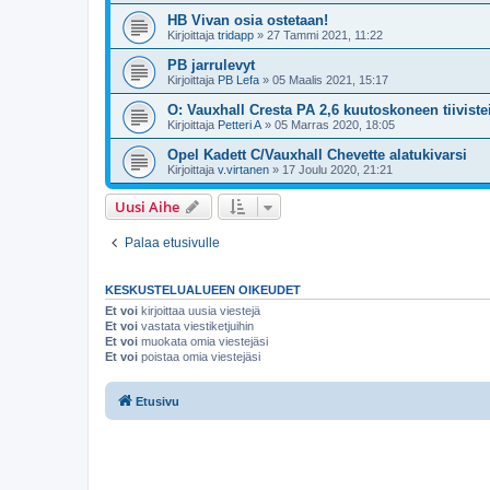
HB Vivan osia ostetaan!
Kirjoittaja
tridapp
»
27 Tammi 2021, 11:22
PB jarrulevyt
Kirjoittaja
PB Lefa
»
05 Maalis 2021, 15:17
O: Vauxhall Cresta PA 2,6 kuutoskoneen tiivistei
Kirjoittaja
Petteri A
»
05 Marras 2020, 18:05
Opel Kadett C/Vauxhall Chevette alatukivarsi
Kirjoittaja
v.virtanen
»
17 Joulu 2020, 21:21
Uusi Aihe
Palaa etusivulle
KESKUSTELUALUEEN OIKEUDET
Et voi
kirjoittaa uusia viestejä
Et voi
vastata viestiketjuihin
Et voi
muokata omia viestejäsi
Et voi
poistaa omia viestejäsi
Etusivu