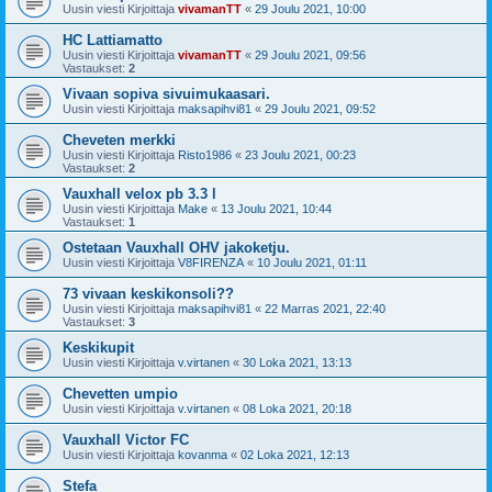
Uusin viesti Kirjoittaja
vivamanTT
«
29 Joulu 2021, 10:00
HC Lattiamatto
Uusin viesti Kirjoittaja
vivamanTT
«
29 Joulu 2021, 09:56
Vastaukset:
2
Vivaan sopiva sivuimukaasari.
Uusin viesti Kirjoittaja
maksapihvi81
«
29 Joulu 2021, 09:52
Cheveten merkki
Uusin viesti Kirjoittaja
Risto1986
«
23 Joulu 2021, 00:23
Vastaukset:
2
Vauxhall velox pb 3.3 l
Uusin viesti Kirjoittaja
Make
«
13 Joulu 2021, 10:44
Vastaukset:
1
Ostetaan Vauxhall OHV jakoketju.
Uusin viesti Kirjoittaja
V8FIRENZA
«
10 Joulu 2021, 01:11
73 vivaan keskikonsoli??
Uusin viesti Kirjoittaja
maksapihvi81
«
22 Marras 2021, 22:40
Vastaukset:
3
Keskikupit
Uusin viesti Kirjoittaja
v.virtanen
«
30 Loka 2021, 13:13
Chevetten umpio
Uusin viesti Kirjoittaja
v.virtanen
«
08 Loka 2021, 20:18
Vauxhall Victor FC
Uusin viesti Kirjoittaja
kovanma
«
02 Loka 2021, 12:13
Stefa