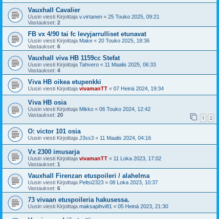
Vauxhall Cavalier
Uusin viesti Kirjoittaja
v.virtanen
«
25 Touko 2025, 09:21
Vastaukset:
2
FB vx 4/90 tai fc levyjarrulliset etunavat
Uusin viesti Kirjoittaja
Make
«
20 Touko 2025, 18:36
Vastaukset:
6
Vauxhall viva HB 1159cc Stefat
Uusin viesti Kirjoittaja
Tahvero
«
11 Maalis 2025, 06:33
Vastaukset:
4
Viva HB oikea etupenkki
Uusin viesti Kirjoittaja
vivamanTT
«
07 Heinä 2024, 19:34
Viva HB osia
Uusin viesti Kirjoittaja
Mikko
«
06 Touko 2024, 12:42
Vastaukset:
20
1
2
O: victor 101 osia
Uusin viesti Kirjoittaja
J3ss3
«
11 Maalis 2024, 04:16
Vx 2300 imusarja
Uusin viesti Kirjoittaja
vivamanTT
«
11 Loka 2023, 17:02
Vastaukset:
1
Vauxhall Firenzan etuspoileri / alahelma
Uusin viesti Kirjoittaja
Peltsi2323
«
08 Loka 2023, 10:37
Vastaukset:
6
73 vivaan etuspoileria hakusessa.
Uusin viesti Kirjoittaja
maksapihvi81
«
05 Heinä 2023, 21:30