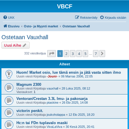
VBCF
UKK
Rekisteröidy
Kirjaudu sisään
Etusivu
Osto- ja Myynti market
Ostetaan Vauxhall
Ostetaan Vauxhall
Uusi Aihe
Sivu
1
/
7
1
2
3
4
5
7
Seuraava
332 viestiketjua
…
Aiheet
Huom! Market osio, lue tämä ensin ja jätä vasta sitten ilmo
Uusin viesti Kirjoittaja
-Jouni-
«
06 Marras 2006, 22:05
Magnum 2300
Uusin viesti Kirjoittaja
vauxhall
«
28 Loka 2025, 08:12
Vastaukset:
1
Ventoran/Crestan 3.3L Imu- ja pakosarja
Uusin viesti Kirjoittaja
ptaskine
«
26 Elo 2025, 14:08
victorin penkit.
Uusin viesti Kirjoittaja
joukoholappa
«
12 Elo 2025, 18:20
Hc:n tai FDn tuplavalo maski
Uusin viesti Kirjoittaja
VivaLaViva
«
30 Kesä 2025, 20:41