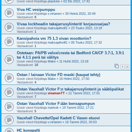
Uusin viesti Kirjoittaja
ptaskine
«
02 Elo 2022, 17:42
Viva HC vesipumppu
Uusin viesti Kirjoittaja
v.virtanen
«
30 Heinä 2022, 20:49
Vastaukset:
8
Vivaa lockheadin takajarrusylinterit/ korjaussarjaa?
Uusin viesti Kirjoittaja
maksapihvi81
«
23 Touko 2022, 13:18
Vastaukset:
1
Kansipahvia vm 75 1.3 vivan moottoriin?
Uusin viesti Kirjoittaja
maksapihvi81
«
05 Touko 2022, 17:32
Vastaukset:
1
Ostetaan: PA/PB velox/cresta tai Bedford CA/CF 3.7:1, 3.9:1
tai 4.1:1 perä tai välitys
Uusin viesti Kirjoittaja
Make
«
11 Huhti 2022, 13:18
Vastaukset:
18
1
2
Ostan / lainaan Victor FD maski (kaupat tehty)
Uusin viesti Kirjoittaja
Make
«
16 Helmi 2022, 17:50
Vastaukset:
4
Ostan Vauxhall Victor F:n takajarrusylinterit ja säätöpalikat
Uusin viesti Kirjoittaja
vivamanTT
«
21 Tammi 2022, 17:01
Vastaukset:
7
Ostan Vauxhall Victor F:ään bensapumpun
Uusin viesti Kirjoittaja
markok
«
19 Tammi 2022, 17:21
Vastaukset:
5
Vauxhall Chevette/Opel Kadett C Vasen etuovi
Uusin viesti Kirjoittaja
v.virtanen
«
16 Tammi 2022, 20:53
HC konepelti