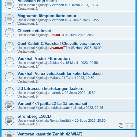
Hc-vivaan ehjä startti
Uusin viesti Kirjoittaja
v.virtanen
«
09 Kesä 2023, 18:24
Vastaukset:
1
Magnumin lämpömittarin anturi
Uusin viesti Kirjoittaja
v.virtanen
«
24 Touko 2023, 23:27
Vastaukset:
1
Chevette etulokarit
Uusin viesti Kirjoittaja
-Jouni-
«
06 Huhti 2023, 20:22
Opel Kadett C/Vauxhall Chevette vas. etuovi
Uusin viesti Kirjoittaja
vivamanTT
«
03 Huhti 2023, 20:09
Vastaukset:
4
Vauxhall Victor FB moottori
Uusin viesti Kirjoittaja
Jukka K
«
15 Maalis 2023, 09:58
Vastaukset:
14
Vauxhall Velox vetoakseli tai koko taka-akseli
Uusin viesti Kirjoittaja
Make
«
21 Tammi 2023, 19:30
Vastaukset:
2
3.3 Litraiseen kiertokangen laakerit
Uusin viesti Kirjoittaja
markok
«
02 Joulu 2022, 15:30
Vastaukset:
5
Vanteet 4x4 jaolla 12 tai 13 tuumaiset
Uusin viesti Kirjoittaja
putkikardaani
«
11 Loka 2022, 12:26
Stromberg 150CD
Uusin viesti Kirjoittaja
Romunkerääjä
«
10 Syys 2022, 20:50
Vastaukset:
15
1
2
Ventoran kaasutin(Zenith 42 WIAT)