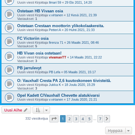
Uusin viesti Kirjoittaja
Ilmari 59
«
29 Elo 2021, 14:20
Ostetaan HB Vivaan osia
Uusin viesti Kirjoittaja
v.virtanen
«
12 Kesä 2021, 21:39
Vastaukset:
1
Ostetaan Crestaan moottorin ylikokolaakereita.
Uusin viesti Kirjoittaja
Petteri A
«
20 Huhti 2021, 21:33
FC Victoriin osia
Uusin viesti Kirjoittaja
firenza 71
«
26 Maalis 2021, 08:46
Vastaukset:
5
HB Vivan osia ostetaan!
Uusin viesti Kirjoittaja
vivamanTT
«
14 Maalis 2021, 22:22
Vastaukset:
3
PB jarrulevyt
Uusin viesti Kirjoittaja
PB Lefa
«
05 Maalis 2021, 15:17
O: Vauxhall Cresta PA 2,6 kuutoskoneen tiivisteitä.
Uusin viesti Kirjoittaja
Jukka K
«
18 Joulu 2020, 15:29
Vastaukset:
3
Opel Kadett C/Vauxhall Chevette alatukivarsi
Uusin viesti Kirjoittaja
v.virtanen
«
17 Joulu 2020, 21:21
Uusi Aihe
Sivu
1
/
7
1
2
3
4
5
7
Seuraava
332 viestiketjua
…
Hyppää