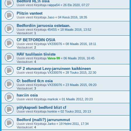
Bedford RL:n osia
Uusin viesti Kirjoittaja
raippa54
«
26 Elo 2020, 07:27
Plitzin vanteet
Uusin viesti Kirjoittaja
Jaso
«
04 Kesä 2016, 18:35
Bedfordiin jarruosia ostetaan.
Uusin viesti Kirjoittaja
454SS
«
18 Maalis 2016, 13:52
Vastaukset:
1
CF BETFORDIN OSIA
Uusin viesti Kirjoittaja
VX330076
«
08 Maalis 2016, 18:11
Vastaukset:
2
HAV tuulilasin tiiviste
Uusin viesti Kirjoittaja
Vaiva-99
«
06 Maalis 2016, 16:45
Vastaukset:
4
CF 2 etunavat Levy-jarruineen kaikkineen
Uusin viesti Kirjoittaja
VX330076
«
28 Touko 2015, 22:30
O: bedford tk:n osia
Uusin viesti Kirjoittaja
VX330076
«
23 Maalis 2015, 09:20
Vastaukset:
3
hav:iin osia
Uusin viesti Kirjoittaja
markok
«
01 Maalis 2012, 20:23
pölykapseli bedford blizt cf
Uusin viesti Kirjoittaja
honkte
«
02 Touko 2011, 20:13
Bedford (malli?) jarrurummut
Uusin viesti Kirjoittaja
Jarko
«
19 Helmi 2011, 17:34
Vastaukset:
4