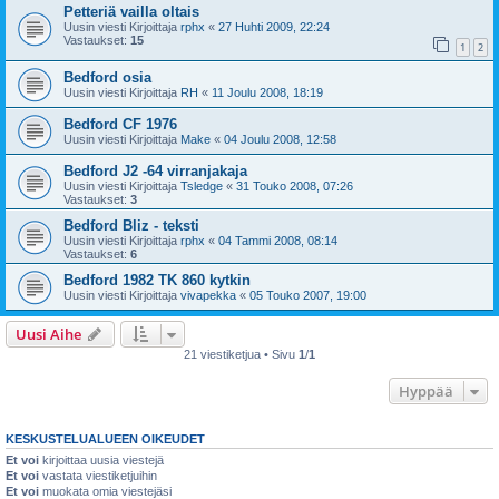
Petteriä vailla oltais
Uusin viesti Kirjoittaja
rphx
«
27 Huhti 2009, 22:24
Vastaukset:
15
1
2
Bedford osia
Uusin viesti Kirjoittaja
RH
«
11 Joulu 2008, 18:19
Bedford CF 1976
Uusin viesti Kirjoittaja
Make
«
04 Joulu 2008, 12:58
Bedford J2 -64 virranjakaja
Uusin viesti Kirjoittaja
Tsledge
«
31 Touko 2008, 07:26
Vastaukset:
3
Bedford Bliz - teksti
Uusin viesti Kirjoittaja
rphx
«
04 Tammi 2008, 08:14
Vastaukset:
6
Bedford 1982 TK 860 kytkin
Uusin viesti Kirjoittaja
vivapekka
«
05 Touko 2007, 19:00
Uusi Aihe
21 viestiketjua • Sivu
1
/
1
Hyppää
KESKUSTELUALUEEN OIKEUDET
Et voi
kirjoittaa uusia viestejä
Et voi
vastata viestiketjuihin
Et voi
muokata omia viestejäsi