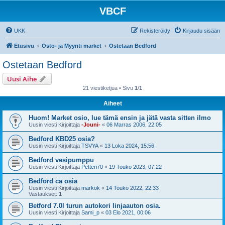
VBCF
UKK
Rekisteröidy
Kirjaudu sisään
Etusivu
Osto- ja Myynti market
Ostetaan Bedford
Ostetaan Bedford
Uusi Aihe
21 viestiketjua • Sivu
1
/
1
Aiheet
Huom! Market osio, lue tämä ensin ja jätä vasta sitten ilmo
Uusin viesti Kirjoittaja
-Jouni-
«
06 Marras 2006, 22:05
Bedford KBD25 osia?
Uusin viesti Kirjoittaja
TSVYA
«
13 Loka 2024, 15:56
Bedford vesipumppu
Uusin viesti Kirjoittaja
Petteri70
«
19 Touko 2023, 07:22
Bedford ca osia
Uusin viesti Kirjoittaja
markok
«
14 Touko 2022, 22:33
Vastaukset:
1
Betford 7.0l turun autokori linjaauton osia.
Uusin viesti Kirjoittaja
Sami_p
«
03 Elo 2021, 00:06