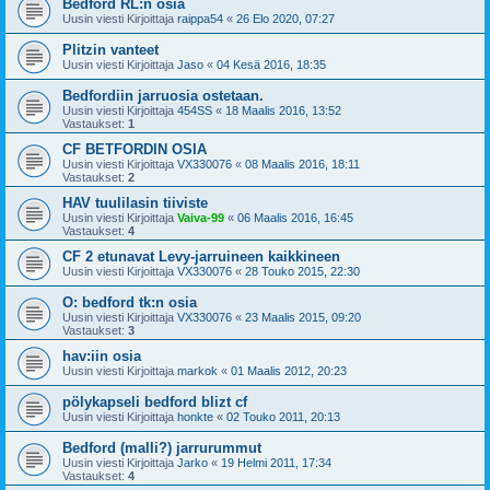
Bedford RL:n osia
Uusin viesti Kirjoittaja
raippa54
«
26 Elo 2020, 07:27
Plitzin vanteet
Uusin viesti Kirjoittaja
Jaso
«
04 Kesä 2016, 18:35
Bedfordiin jarruosia ostetaan.
Uusin viesti Kirjoittaja
454SS
«
18 Maalis 2016, 13:52
Vastaukset:
1
CF BETFORDIN OSIA
Uusin viesti Kirjoittaja
VX330076
«
08 Maalis 2016, 18:11
Vastaukset:
2
HAV tuulilasin tiiviste
Uusin viesti Kirjoittaja
Vaiva-99
«
06 Maalis 2016, 16:45
Vastaukset:
4
CF 2 etunavat Levy-jarruineen kaikkineen
Uusin viesti Kirjoittaja
VX330076
«
28 Touko 2015, 22:30
O: bedford tk:n osia
Uusin viesti Kirjoittaja
VX330076
«
23 Maalis 2015, 09:20
Vastaukset:
3
hav:iin osia
Uusin viesti Kirjoittaja
markok
«
01 Maalis 2012, 20:23
pölykapseli bedford blizt cf
Uusin viesti Kirjoittaja
honkte
«
02 Touko 2011, 20:13
Bedford (malli?) jarrurummut
Uusin viesti Kirjoittaja
Jarko
«
19 Helmi 2011, 17:34
Vastaukset:
4