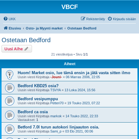
VBCF
UKK
Rekisteröidy
Kirjaudu sisään
Etusivu
Osto- ja Myynti market
Ostetaan Bedford
Ostetaan Bedford
Uusi Aihe
21 viestiketjua • Sivu
1
/
1
Aiheet
Huom! Market osio, lue tämä ensin ja jätä vasta sitten ilmo
Uusin viesti Kirjoittaja
-Jouni-
«
06 Marras 2006, 22:05
Bedford KBD25 osia?
Uusin viesti Kirjoittaja
TSVYA
«
13 Loka 2024, 15:56
Bedford vesipumppu
Uusin viesti Kirjoittaja
Petteri70
«
19 Touko 2023, 07:22
Bedford ca osia
Uusin viesti Kirjoittaja
markok
«
14 Touko 2022, 22:33
Vastaukset:
1
Betford 7.0l turun autokori linjaauton osia.
Uusin viesti Kirjoittaja
Sami_p
«
03 Elo 2021, 00:06