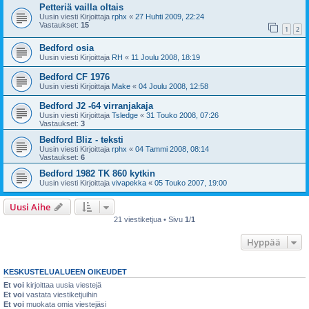
Petteriä vailla oltais
Uusin viesti Kirjoittaja
rphx
«
27 Huhti 2009, 22:24
Vastaukset:
15
1
2
Bedford osia
Uusin viesti Kirjoittaja
RH
«
11 Joulu 2008, 18:19
Bedford CF 1976
Uusin viesti Kirjoittaja
Make
«
04 Joulu 2008, 12:58
Bedford J2 -64 virranjakaja
Uusin viesti Kirjoittaja
Tsledge
«
31 Touko 2008, 07:26
Vastaukset:
3
Bedford Bliz - teksti
Uusin viesti Kirjoittaja
rphx
«
04 Tammi 2008, 08:14
Vastaukset:
6
Bedford 1982 TK 860 kytkin
Uusin viesti Kirjoittaja
vivapekka
«
05 Touko 2007, 19:00
Uusi Aihe
21 viestiketjua • Sivu
1
/
1
Hyppää
KESKUSTELUALUEEN OIKEUDET
Et voi
kirjoittaa uusia viestejä
Et voi
vastata viestiketjuihin
Et voi
muokata omia viestejäsi