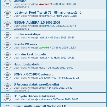
Ostetaan
Uusin viesti Kirjoittaja
vivamanTT
«
04 Huhti 2016, 20:10
Vastaukset:
1
-Löytynyt- Ford Transit 76 - 86 jarrunestesäiliö
Uusin viesti Kirjoittaja
kovanma
«
17 Helmi 2016, 19:18
NISSAN ALMERA 1.5 2003-2006
Uusin viesti Kirjoittaja
kovanma
«
20 Loka 2015, 20:44
Vastaukset:
1
muulin roiskeläpät
Uusin viesti Kirjoittaja
markok
«
03 Syys 2015, 18:47
Suzuki PV osaa
Uusin viesti Kirjoittaja
Vaiva-99
«
03 Syys 2015, 13:53
ralliratin keskiö opelii
Uusin viesti Kirjoittaja
markok
«
30 Huhti 2012, 20:21
Huput Lisävaloihin
Uusin viesti Kirjoittaja
Make
«
26 Maalis 2012, 14:00
SONY XR-C5100R autosoitin
Uusin viesti Kirjoittaja
VX330076
«
02 Tammi 2012, 17:25
B Ascona alatukivarret(ostettu)
Uusin viesti Kirjoittaja
petteri
«
14 Kesä 2011, 08:37
Vastaukset:
2
O:Toyota Hiacen sulakerasia
Uusin viesti Kirjoittaja
v.virtanen
«
09 Tammi 2010, 20:02
Kirjallisuutta Vauxhall Victor -62 FB