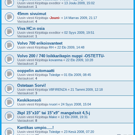
Uusin viesti Kirjoittaja
exeditor
«
13 Joulu 2009, 15:02
Vastaukset:
1
45mm sivuimut
Uusin viesti Kirjoittaja
-Jouni-
«
14 Marras 2009, 21:17
Vastaukset:
4
Viva HC:n osia
Uusin viesti Kirjoittaja
exeditor
«
02 Syys 2009, 19:51
Vastaukset:
1
Volvo 700 erikoisvanteet
Uusin viesti Kirjoittaja
RH
«
22 Elo 2009, 14:48
Volvo 200 / 740 loikkarikepin nuppi -OSTETTU-
Uusin viesti Kirjoittaja
kovanma
«
22 Elo 2009, 10:28
Vastaukset:
2
ooppelin automaatti
Uusin viesti Kirjoittaja
Tsledge
«
01 Elo 2009, 08:45
Vastaukset:
4
Ostetaan Sorvi!
Uusin viesti Kirjoittaja
V8FIRENZA
«
21 Tammi 2009, 12:18
Vastaukset:
3
Keskikonsoli
Uusin viesti Kirjoittaja
rvuori
«
24 Syys 2008, 15:04
2kpl 15"x10" tai 15"x9" mangelssit 4,5-j
Uusin viesti Kirjoittaja
Make
«
12 Elo 2008, 19:31
Vastaukset:
8
Kantikas umpio.....!
Uusin viesti Kirjoittaja
Tsledge
«
23 Kesä 2008, 07:20