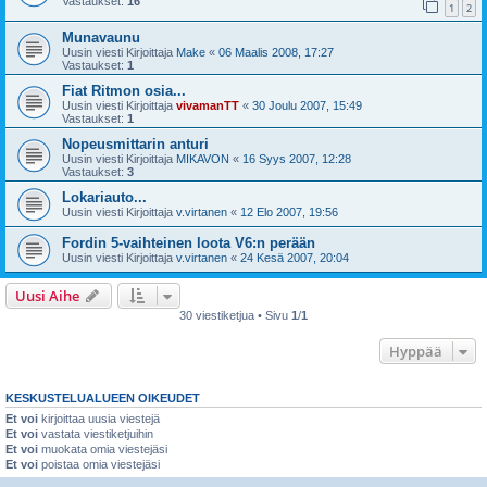
Vastaukset:
16
1
2
Munavaunu
Uusin viesti Kirjoittaja
Make
«
06 Maalis 2008, 17:27
Vastaukset:
1
Fiat Ritmon osia...
Uusin viesti Kirjoittaja
vivamanTT
«
30 Joulu 2007, 15:49
Vastaukset:
1
Nopeusmittarin anturi
Uusin viesti Kirjoittaja
MIKAVON
«
16 Syys 2007, 12:28
Vastaukset:
3
Lokariauto...
Uusin viesti Kirjoittaja
v.virtanen
«
12 Elo 2007, 19:56
Fordin 5-vaihteinen loota V6:n perään
Uusin viesti Kirjoittaja
v.virtanen
«
24 Kesä 2007, 20:04
Uusi Aihe
30 viestiketjua • Sivu
1
/
1
Hyppää
KESKUSTELUALUEEN OIKEUDET
Et voi
kirjoittaa uusia viestejä
Et voi
vastata viestiketjuihin
Et voi
muokata omia viestejäsi
Et voi
poistaa omia viestejäsi