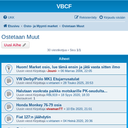
VBCF
UKK
Rekisteröidy
Kirjaudu sisään
Etusivu
Osto- ja Myynti market
Ostetaan Muut
Ostetaan Muut
Uusi Aihe
30 viestiketjua • Sivu
1
/
1
Aiheet
Huom! Market osio, lue tämä ensin ja jätä vasta sitten ilmo
Uusin viesti Kirjoittaja
-Jouni-
«
06 Marras 2006, 22:05
VW Derby/Polo MK1 Etujarrusatulat
Uusin viesti Kirjoittaja
v.virtanen
«
28 Touko 2025, 20:53
Halutaan vuokrata paikka motskarille PK-seudulta...
Uusin viesti Kirjoittaja
RBL919
«
18 Syys 2020, 18:33
Vastaukset:
1
Honda Monkey 76-79 osia
Uusin viesti Kirjoittaja
vivamanTT
«
10 Elo 2020, 21:01
Fiat 127:n jäähdytin
Uusin viesti Kirjoittaja
v.virtanen
«
04 Heinä 2020, 20:36