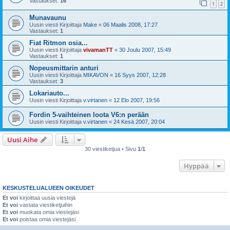
Vastaukset:
16
1
2
Munavaunu
Uusin viesti Kirjoittaja
Make
«
06 Maalis 2008, 17:27
Vastaukset:
1
Fiat Ritmon osia...
Uusin viesti Kirjoittaja
vivamanTT
«
30 Joulu 2007, 15:49
Vastaukset:
1
Nopeusmittarin anturi
Uusin viesti Kirjoittaja
MIKAVON
«
16 Syys 2007, 12:28
Vastaukset:
3
Lokariauto...
Uusin viesti Kirjoittaja
v.virtanen
«
12 Elo 2007, 19:56
Fordin 5-vaihteinen loota V6:n perään
Uusin viesti Kirjoittaja
v.virtanen
«
24 Kesä 2007, 20:04
Uusi Aihe
30 viestiketjua • Sivu
1
/
1
Hyppää
KESKUSTELUALUEEN OIKEUDET
Et voi
kirjoittaa uusia viestejä
Et voi
vastata viestiketjuihin
Et voi
muokata omia viestejäsi
Et voi
poistaa omia viestejäsi