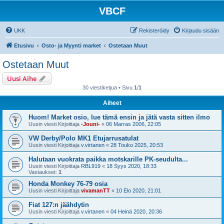
VBCF
UKK
Rekisteröidy
Kirjaudu sisään
Etusivu
Osto- ja Myynti market
Ostetaan Muut
Ostetaan Muut
Uusi Aihe
30 viestiketjua • Sivu
1
/
1
Aiheet
Huom! Market osio, lue tämä ensin ja jätä vasta sitten ilmo
Uusin viesti Kirjoittaja
-Jouni-
«
06 Marras 2006, 22:05
VW Derby/Polo MK1 Etujarrusatulat
Uusin viesti Kirjoittaja
v.virtanen
«
28 Touko 2025, 20:53
Halutaan vuokrata paikka motskarille PK-seudulta...
Uusin viesti Kirjoittaja
RBL919
«
18 Syys 2020, 18:33
Vastaukset:
1
Honda Monkey 76-79 osia
Uusin viesti Kirjoittaja
vivamanTT
«
10 Elo 2020, 21:01
Fiat 127:n jäähdytin
Uusin viesti Kirjoittaja
v.virtanen
«
04 Heinä 2020, 20:36