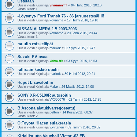
Ostetaan
Uusin viesti Kirjoittaja
vivamanTT
«
04 Huhti 2016, 20:10
Vastaukset:
1
-Löytynyt- Ford Transit 76 - 86 jarrunestesäiliö
Uusin viesti Kirjoittaja
kovanma
«
17 Helmi 2016, 19:18
NISSAN ALMERA 1.5 2003-2006
Uusin viesti Kirjoittaja
kovanma
«
20 Loka 2015, 20:44
Vastaukset:
1
muulin roiskeläpät
Uusin viesti Kirjoittaja
markok
«
03 Syys 2015, 18:47
Suzuki PV osaa
Uusin viesti Kirjoittaja
Vaiva-99
«
03 Syys 2015, 13:53
ralliratin keskiö opelii
Uusin viesti Kirjoittaja
markok
«
30 Huhti 2012, 20:21
Huput Lisävaloihin
Uusin viesti Kirjoittaja
Make
«
26 Maalis 2012, 14:00
SONY XR-C5100R autosoitin
Uusin viesti Kirjoittaja
VX330076
«
02 Tammi 2012, 17:25
B Ascona alatukivarret(ostettu)
Uusin viesti Kirjoittaja
petteri
«
14 Kesä 2011, 08:37
Vastaukset:
2
O:Toyota Hiacen sulakerasia
Uusin viesti Kirjoittaja
v.virtanen
«
09 Tammi 2010, 20:02
Kirjallisuutta Vauxhall Victor -62 FB