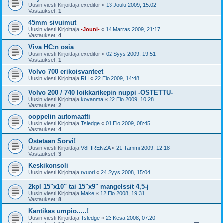
Uusin viesti Kirjoittaja
exeditor
«
13 Joulu 2009, 15:02
Vastaukset:
1
45mm sivuimut
Uusin viesti Kirjoittaja
-Jouni-
«
14 Marras 2009, 21:17
Vastaukset:
4
Viva HC:n osia
Uusin viesti Kirjoittaja
exeditor
«
02 Syys 2009, 19:51
Vastaukset:
1
Volvo 700 erikoisvanteet
Uusin viesti Kirjoittaja
RH
«
22 Elo 2009, 14:48
Volvo 200 / 740 loikkarikepin nuppi -OSTETTU-
Uusin viesti Kirjoittaja
kovanma
«
22 Elo 2009, 10:28
Vastaukset:
2
ooppelin automaatti
Uusin viesti Kirjoittaja
Tsledge
«
01 Elo 2009, 08:45
Vastaukset:
4
Ostetaan Sorvi!
Uusin viesti Kirjoittaja
V8FIRENZA
«
21 Tammi 2009, 12:18
Vastaukset:
3
Keskikonsoli
Uusin viesti Kirjoittaja
rvuori
«
24 Syys 2008, 15:04
2kpl 15"x10" tai 15"x9" mangelssit 4,5-j
Uusin viesti Kirjoittaja
Make
«
12 Elo 2008, 19:31
Vastaukset:
8
Kantikas umpio.....!
Uusin viesti Kirjoittaja
Tsledge
«
23 Kesä 2008, 07:20