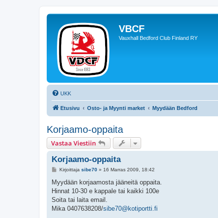
VBCF
Vauxhall Bedford Club Finland RY
UKK
Etusivu
Osto- ja Myynti market
Myydään Bedford
Korjaamo-oppaita
Vastaa Viestiin
Korjaamo-oppaita
V
Kirjoittaja
sibe70
»
16 Marras 2009, 18:42
i
e
Myydään korjaamosta jääneitä oppaita.
s
Hinnat 10-30 e kappale tai kaikki 100e
t
i
Soita tai laita email.
Mika 0407638208/
sibe70@kotiportti.fi