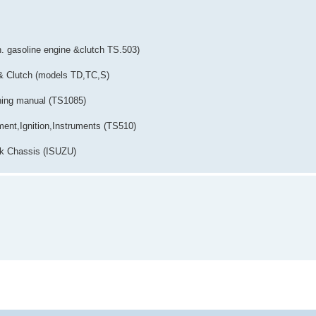
. gasoline engine &clutch TS.503)
 & Clutch (models TD,TC,S)
ning manual (TS1085)
ment,Ignition,Instruments (TS510)
ck Chassis (ISUZU)