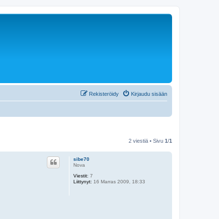
Rekisteröidy
Kirjaudu sisään
2 viestiä • Sivu
1
/
1
sibe70
Nova
Viestit:
7
Liittynyt:
16 Marras 2009, 18:33