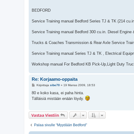
BEDFORD
Service Training manual Bedford Series TJ & TK (214 cu.in
Service Training manual Bedford 300 cu.in. Diesel Engine
Trucks & Coaches Transmission & Rear Axle Service Trai
Service Training manual Series TJ & TK , Electrical Equip
Workshop manual For Bedford KB Pick-Up,Light Duty Tru
Re: Korjaamo-oppaita
V
Kirjoittaja
sibe70
»
19 Marras 2009, 18:53
i
e
80 e koko kasa, ei paha hinta.
s
Tälläisiä mistään enään löydy.
t
i
Vastaa Viestiin
Palaa sivulle “Myydään Bedford”