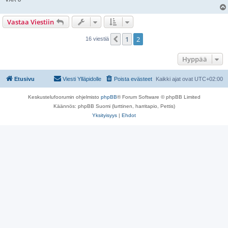
Vastaa Viestiin
1
2
Edellinen
16 viestiä
Hyppää
Etusivu
Viesti Ylläpidolle
Poista evästeet
Kaikki ajat ovat
UTC+02:00
Keskustelufoorumin ohjelmisto
phpBB
® Forum Software © phpBB Limited
Käännös: phpBB Suomi (lurttinen, harritapio, Pettis)
Yksityisyys
|
Ehdot