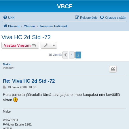
VBCF
UKK
Rekisteröidy
Kirjaudu sisään
Etusivu
Yleinen
Jäsenten kulkimet
Viva HC 2d Std -72
Vastaa Viestiin
1
2
Edellinen
16 viestiä
Make
Viscount
Re: Viva HC 2d Std -72
V
19 Joulu 2009, 18:50
i
e
Pura paineita jääradalla tämä talvi ja jos ei mee kaupaksi niin keväällä
s
sitten
t
i
Make
Velox 1961
F-Victor Estate 1961
VXR 8