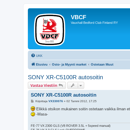
VBCF
Vauxhall Bedford Club Finland RY
UKK
Etusivu
Osto- ja Myynti market
Ostetaan Muut
SONY XR-C5100R autosoitin
Vastaa Viestiin
SONY XR-C5100R autosoitin
V
Kirjoittaja
VX330076
»
02 Tammi 2012, 17:25
i
e
Elikkä otsikon mukainen soitin ostetaan vaikka ilman et
s
-Masa-
t
i
FE-77 VX 2300 GLS (V8 ROVER 3.5L + 5speed manual)
FE-76 VX 3.3 GLS Look OVERDRIWE