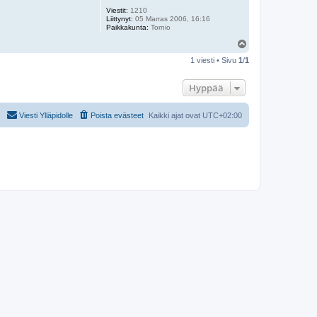
Viestit:
1210
Liittynyt:
05 Marras 2006, 16:16
Paikkakunta:
Tornio
Y
l
1 viesti • Sivu
1
/
1
ö
s
Hyppää
Viesti Ylläpidolle
Poista evästeet
Kaikki ajat ovat
UTC+02:00