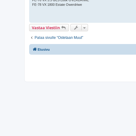
FE-78 VX 1800 Estate Owerdriwe
Vastaa Viestiin
Palaa sivulle “Ostetaan Muut”
Etusivu