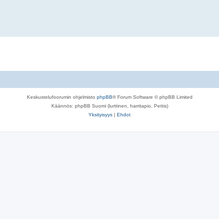
Keskustelufoorumin ohjelmisto
phpBB
® Forum Software © phpBB Limited
Käännös: phpBB Suomi (lurttinen, harritapio, Pettis)
Yksityisyys
|
Ehdot