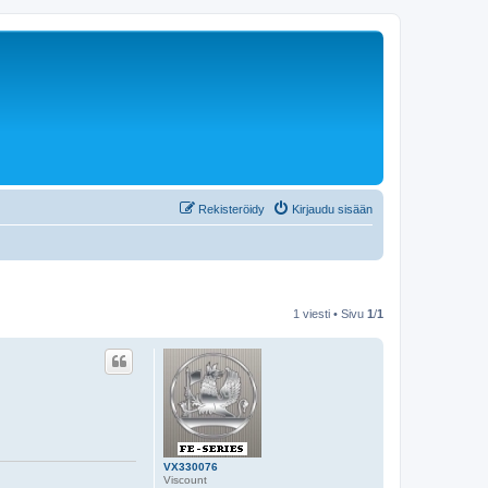
Rekisteröidy
Kirjaudu sisään
1 viesti • Sivu
1
/
1
VX330076
Viscount