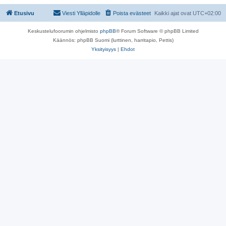
Etusivu
Viesti Ylläpidolle
Poista evästeet
Kaikki ajat ovat
UTC+02:00
Keskustelufoorumin ohjelmisto
phpBB
® Forum Software © phpBB Limited
Käännös: phpBB Suomi (lurttinen, harritapio, Pettis)
Yksityisyys
|
Ehdot