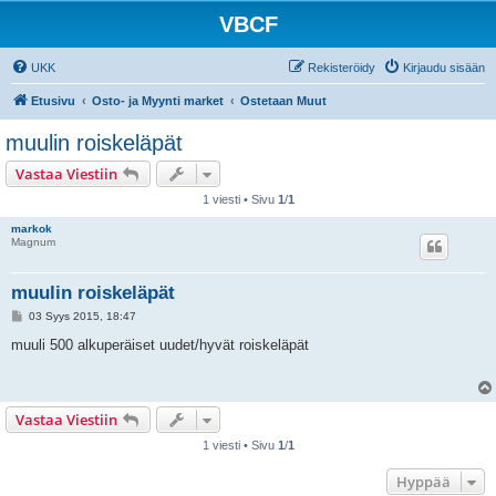
VBCF
UKK
Rekisteröidy
Kirjaudu sisään
Etusivu
Osto- ja Myynti market
Ostetaan Muut
muulin roiskeläpät
Vastaa Viestiin
1 viesti • Sivu
1
/
1
markok
Magnum
muulin roiskeläpät
V
03 Syys 2015, 18:47
i
e
muuli 500 alkuperäiset uudet/hyvät roiskeläpät
s
t
i
Vastaa Viestiin
1 viesti • Sivu
1
/
1
Hyppää