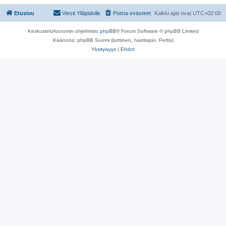
Etusivu
Viesti Ylläpidolle
Poista evästeet
Kaikki ajat ovat
UTC+02:00
Keskustelufoorumin ohjelmisto
phpBB
® Forum Software © phpBB Limited
Käännös: phpBB Suomi (lurttinen, harritapio, Pettis)
Yksityisyys
|
Ehdot