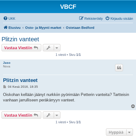
VBCF
UKK
Rekisteröidy
Kirjaudu sisään
Etusivu
Osto- ja Myynti market
Ostetaan Bedford
Plitzin vanteet
Vastaa Viestiin
1 viesti • Sivu
1
/
1
Jaso
Nova
Plitzin vanteet
V
04 Kesä 2016, 18:35
i
e
Oiskohan kellään jäänyt nurkkiin pyörimään Petterin vanteita? Tartteisin
s
vanhaan jarrulliseen peräkärryyn vanteet.
t
i
Vastaa Viestiin
1 viesti • Sivu
1
/
1
Hyppää