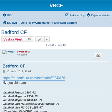
VBCF
UKK
Rekisteröidy
Kirjaudu sisään
Etusivu
Osto- ja Myynti market
Myydään Bedford
Bedford CF
Vastaa Viestiin
1 viesti • Sivu
1
/
1
vivamanTT
Viscount
Bedford CF
V
15 Joulu 2017, 11:02
i
e
https://m.nettiauto.com/bedford/cf/9243186
s
Nyt jouluhintaan.
t
i
Vauxhall Firenza 2300 -71
Vauxhall Magnum 2300 -75
Vauxhall Magnum 1800 4d - 74
Vauxhall Viva HC Estate 2300 automatic -73
Vauxhall Viva HC GLS 1256 -77
HC-koristen OHV/OHC purkuosaa