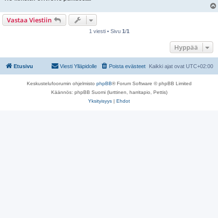
Vastaa Viestiin
1 viesti • Sivu
1
/
1
Hyppää
Etusivu
Viesti Ylläpidolle
Poista evästeet
Kaikki ajat ovat
UTC+02:00
Keskustelufoorumin ohjelmisto
phpBB
® Forum Software © phpBB Limited
Käännös: phpBB Suomi (lurttinen, harritapio, Pettis)
Yksityisyys
|
Ehdot