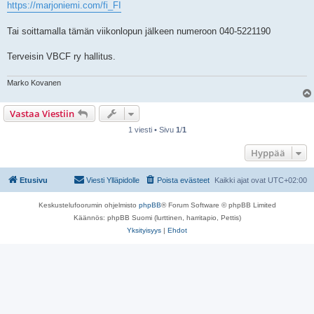
https://marjoniemi.com/fi_FI
Tai soittamalla tämän viikonlopun jälkeen numeroon 040-5221190
Terveisin VBCF ry hallitus.
Marko Kovanen
Vastaa Viestiin
1 viesti • Sivu
1
/
1
Hyppää
Etusivu
Viesti Ylläpidolle
Poista evästeet
Kaikki ajat ovat
UTC+02:00
Keskustelufoorumin ohjelmisto
phpBB
® Forum Software © phpBB Limited
Käännös: phpBB Suomi (lurttinen, harritapio, Pettis)
Yksityisyys
|
Ehdot