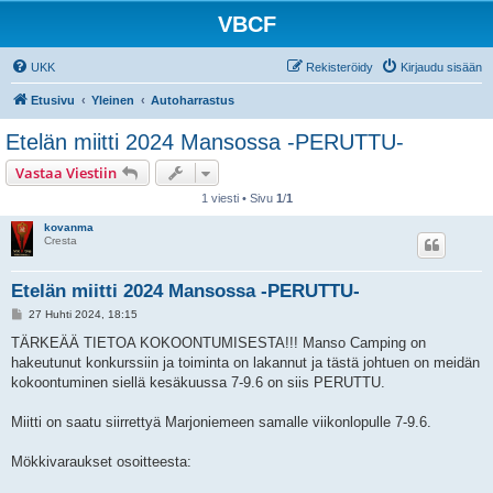
VBCF
UKK
Rekisteröidy
Kirjaudu sisään
Etusivu
Yleinen
Autoharrastus
Etelän miitti 2024 Mansossa -PERUTTU-
Vastaa Viestiin
1 viesti • Sivu
1
/
1
kovanma
Cresta
Etelän miitti 2024 Mansossa -PERUTTU-
V
27 Huhti 2024, 18:15
i
e
TÄRKEÄÄ TIETOA KOKOONTUMISESTA!!! Manso Camping on
s
hakeutunut konkurssiin ja toiminta on lakannut ja tästä johtuen on meidän
t
i
kokoontuminen siellä kesäkuussa 7-9.6 on siis PERUTTU.
Miitti on saatu siirrettyä Marjoniemeen samalle viikonlopulle 7-9.6.
Mökkivaraukset osoitteesta: