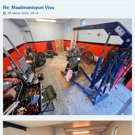
Re: Maailmanlopun Viva
V
05 Heinä 2024, 09:16
i
e
s
t
i