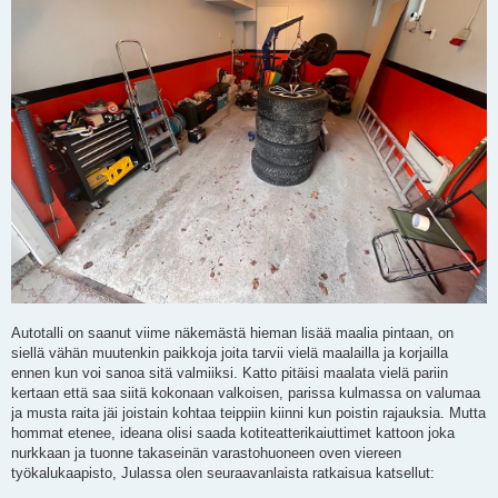
Autotalli on saanut viime näkemästä hieman lisää maalia pintaan, on
siellä vähän muutenkin paikkoja joita tarvii vielä maalailla ja korjailla
ennen kun voi sanoa sitä valmiiksi. Katto pitäisi maalata vielä pariin
kertaan että saa siitä kokonaan valkoisen, parissa kulmassa on valumaa
ja musta raita jäi joistain kohtaa teippiin kiinni kun poistin rajauksia. Mutta
hommat etenee, ideana olisi saada kotiteatterikaiuttimet kattoon joka
nurkkaan ja tuonne takaseinän varastohuoneen oven viereen
työkalukaapisto, Julassa olen seuraavanlaista ratkaisua katsellut: