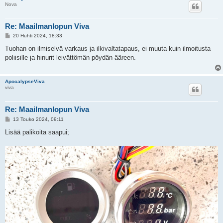
Nova
Re: Maailmanlopun Viva
V
20 Huhti 2024, 18:33
i
e
Tuohan on ilmiselvä varkaus ja ilkivaltatapaus, ei muuta kuin ilmoitusta
s
poliisille ja hinurit leivättömän pöydän ääreen.
t
i
ApocalypseViva
viva
Re: Maailmanlopun Viva
V
13 Touko 2024, 09:11
i
e
Lisää palikoita saapui;
s
t
i