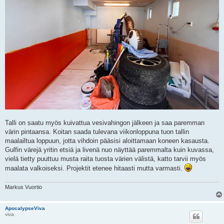
Talli on saatu myös kuivattua vesivahingon jälkeen ja saa paremman
värin pintaansa. Koitan saada tulevana viikonloppuna tuon tallin
maalailtua loppuun, jotta vihdoin pääsisi aloittamaan koneen kasausta.
Gulfin värejä yritin etsiä ja livenä nuo näyttää paremmalta kuin kuvassa,
vielä tietty puuttuu musta raita tuosta värien välistä, katto tarvii myös
maalata valkoiseksi. Projektit etenee hitaasti mutta varmasti.
Markus Vuortio
ApocalypseViva
viva