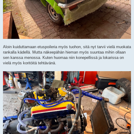
Aloin kuiduttamaan etuspoileria myös tuohon, sitä nyt tarvii vielä muokata
rankalla kädellä. Mutta näkeepähän hieman myös suuntaa mihin ollaan
sen kanssa menossa. Kuten huomaa niin konepellissä ja lokarissa on
vielä myös koritöitä tehtävänä.