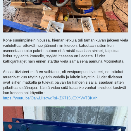
Kone suurimpiirtein nipussa, hieman letkuja tuli tämän kuvan jälkeen vielä
vaihdettua, etteivät nuo jääneet niin kieroon, katsotaan sitten kun
asennetaan koko paketti autoon että mistä saadaan siniset, taipuisat
letkut syyläriltä koneelle, syyläri itseassa on Ladasta. Uudet
katkojankärjet hain ennen starttia vielä samaisena aamuna Motonetistä.
Ainoat tiivisteet mitä en vaihtanut, oli vesipumpun tiivisteet, ne tottakai
murenivat kun täytin syylärin vedellä ja laitoin käyntiin. Uudet tiivisteet
ovat siihen matkalla ja tulevat päivän tai kahden sisällä, saadaan sitten
jatkettua sisäänajoa. Tässä video siitä kauanko vanhat tiivisteet kestivät
kun koneen sai käyntiin :
https://youtu.be/OaiwLIlsgwc?si=ZK715uCXYVyTBKVh