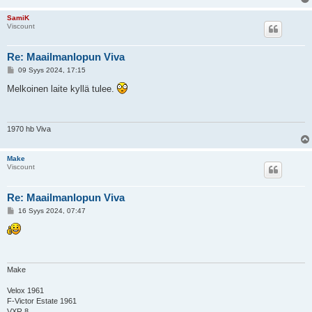
SamiK
Viscount
Re: Maailmanlopun Viva
V
09 Syys 2024, 17:15
i
e
Melkoinen laite kyllä tulee.
s
t
i
1970 hb Viva
Make
Viscount
Re: Maailmanlopun Viva
V
16 Syys 2024, 07:47
i
e
s
t
i
Make
Velox 1961
F-Victor Estate 1961
VXR 8