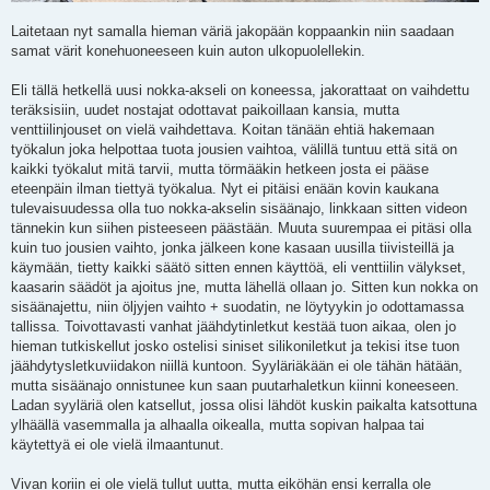
Laitetaan nyt samalla hieman väriä jakopään koppaankin niin saadaan
samat värit konehuoneeseen kuin auton ulkopuolellekin.
Eli tällä hetkellä uusi nokka-akseli on koneessa, jakorattaat on vaihdettu
teräksisiin, uudet nostajat odottavat paikoillaan kansia, mutta
venttiilinjouset on vielä vaihdettava. Koitan tänään ehtiä hakemaan
työkalun joka helpottaa tuota jousien vaihtoa, välillä tuntuu että sitä on
kaikki työkalut mitä tarvii, mutta törmääkin hetkeen josta ei pääse
eteenpäin ilman tiettyä työkalua. Nyt ei pitäisi enään kovin kaukana
tulevaisuudessa olla tuo nokka-akselin sisäänajo, linkkaan sitten videon
tännekin kun siihen pisteeseen päästään. Muuta suurempaa ei pitäsi olla
kuin tuo jousien vaihto, jonka jälkeen kone kasaan uusilla tiivisteillä ja
käymään, tietty kaikki säätö sitten ennen käyttöä, eli venttiilin välykset,
kaasarin säädöt ja ajoitus jne, mutta lähellä ollaan jo. Sitten kun nokka on
sisäänajettu, niin öljyjen vaihto + suodatin, ne löytyykin jo odottamassa
tallissa. Toivottavasti vanhat jäähdytinletkut kestää tuon aikaa, olen jo
hieman tutkiskellut josko ostelisi siniset silikoniletkut ja tekisi itse tuon
jäähdytysletkuviidakon niillä kuntoon. Syyläriäkään ei ole tähän hätään,
mutta sisäänajo onnistunee kun saan puutarhaletkun kiinni koneeseen.
Ladan syyläriä olen katsellut, jossa olisi lähdöt kuskin paikalta katsottuna
ylhäällä vasemmalla ja alhaalla oikealla, mutta sopivan halpaa tai
käytettyä ei ole vielä ilmaantunut.
Vivan koriin ei ole vielä tullut uutta, mutta eiköhän ensi kerralla ole