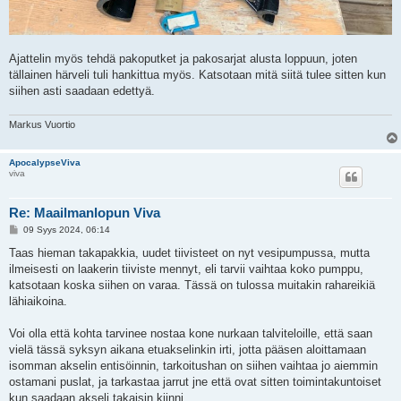
Ajattelin myös tehdä pakoputket ja pakosarjat alusta loppuun, joten
tällainen härveli tuli hankittua myös. Katsotaan mitä siitä tulee sitten kun
siihen asti saadaan edettyä.
Markus Vuortio
ApocalypseViva
viva
Re: Maailmanlopun Viva
V
09 Syys 2024, 06:14
i
e
Taas hieman takapakkia, uudet tiivisteet on nyt vesipumpussa, mutta
s
ilmeisesti on laakerin tiiviste mennyt, eli tarvii vaihtaa koko pumppu,
t
i
katsotaan koska siihen on varaa. Tässä on tulossa muitakin rahareikiä
lähiaikoina.
Voi olla että kohta tarvinee nostaa kone nurkaan talviteloille, että saan
vielä tässä syksyn aikana etuakselinkin irti, jotta pääsen aloittamaan
isomman akselin entisöinnin, tarkoitushan on siihen vaihtaa jo aiemmin
ostamani puslat, ja tarkastaa jarrut jne että ovat sitten toimintakuntoiset
kun saadaan akseli takaisin kiinni.