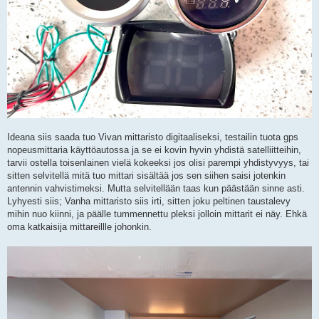
Ideana siis saada tuo Vivan mittaristo digitaaliseksi, testailin tuota gps
nopeusmittaria käyttöautossa ja se ei kovin hyvin yhdistä satelliitteihin,
tarvii ostella toisenlainen vielä kokeeksi jos olisi parempi yhdistyvyys, tai
sitten selvitellä mitä tuo mittari sisältää jos sen siihen saisi jotenkin
antennin vahvistimeksi. Mutta selvitellään taas kun päästään sinne asti.
Lyhyesti siis; Vanha mittaristo siis irti, sitten joku peltinen taustalevy
mihin nuo kiinni, ja päälle tummennettu pleksi jolloin mittarit ei näy. Ehkä
oma katkaisija mittareillle johonkin.