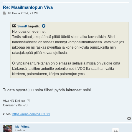
Re: Maailmanlopun Viva
V
10 Heinä 2024, 21:28
i
e
s
SamiK
kirjoitti:
t
i
No jopas on edennyt.
Teräs rattaat jakopäässä pitää ääntä sitten aika kovastikkin. Siksi
todennäköisesti on tehdas mennyt komposiittirattaaseen. Varsinkin jos
jakopää on ns raskas pyörittää ja kone on kovila puristuksilla niin
ratasjakopää pitää kovaa ujellusta.
Öljynpaineantureitahan on olemassa sellaisia missä on valolle oma
kärkensä ja sitten anturille potentiometri. VDO lla saa ihan valita
kierteen, painealueen, kärjen painerajan yms.
Tuosta syystä juu noita fiiberi pyöriä laittaneet noihi
Viva 4D Deluxe -71
Cavalier 2.0s -78
kuvia;
https://aijaa.com/a/DCl5Yx
Mc_Viima
Carlton