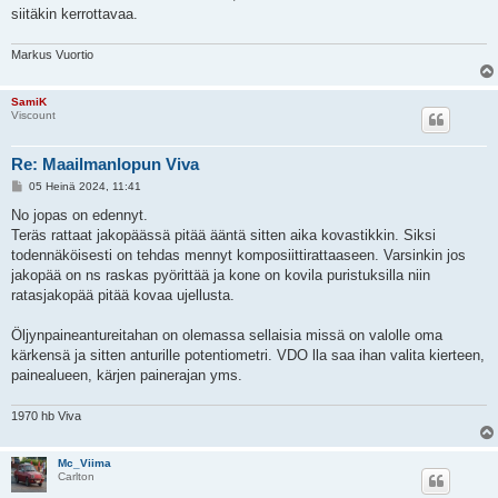
siitäkin kerrottavaa.
Markus Vuortio
SamiK
Viscount
Re: Maailmanlopun Viva
V
05 Heinä 2024, 11:41
i
e
No jopas on edennyt.
s
Teräs rattaat jakopäässä pitää ääntä sitten aika kovastikkin. Siksi
t
i
todennäköisesti on tehdas mennyt komposiittirattaaseen. Varsinkin jos
jakopää on ns raskas pyörittää ja kone on kovila puristuksilla niin
ratasjakopää pitää kovaa ujellusta.
Öljynpaineantureitahan on olemassa sellaisia missä on valolle oma
kärkensä ja sitten anturille potentiometri. VDO lla saa ihan valita kierteen,
painealueen, kärjen painerajan yms.
1970 hb Viva
Mc_Viima
Carlton