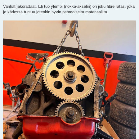
Vanhat jakorattaat. Eli tuo ylempi (nokka-akselin) on joku fibre ratas, joka
jo kädessä tuntuu jotenkin hyvin pehmoiselta materiaalilta.