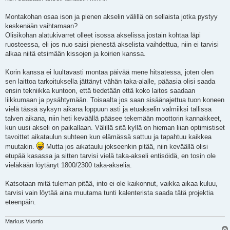
Montakohan osaa ison ja pienen akselin välillä on sellaista jotka pystyy
keskenään vaihtamaan?
Olisikohan alatukivarret olleet isossa akselissa jostain kohtaa läpi
ruosteessa, eli jos nuo saisi pienestä akselista vaihdettua, niin ei tarvisi
alkaa niitä etsimään kissojen ja koirien kanssa.
Korin kanssa ei luultavasti montaa päivää mene hitsatessa, joten olen
sen laittoa tarkoituksella jättänyt vähän taka-alalle, pääasia olisi saada
ensin tekniikka kuntoon, että tiedetään että koko laitos saadaan
liikkumaan ja pysähtymään. Toisaalta jos saan sisäänajettua tuon koneen
vielä tässä syksyn aikana loppuun asti ja etuakselin valmiiksi tallissa
talven aikana, niin heti keväällä pääsee tekemään moottorin kannakkeet,
kun uusi akseli on paikallaan. Välillä sitä kyllä on hieman liian optimistiset
tavoittet aikataulun suhteen kun elämässä sattuu ja tapahtuu kaikkea
muutakin.
Mutta jos aikataulu jokseenkin pitää, niin keväällä olisi
etupää kasassa ja sitten tarvisi vielä taka-akseli entisöidä, en tosin ole
vieläkään löytänyt 1800/2300 taka-akselia.
Katsotaan mitä tuleman pitää, into ei ole kaikonnut, vaikka aikaa kuluu,
tarvisi vain löytää aina muutama tunti kalenterista saada tätä projektia
eteenpäin.
Markus Vuortio