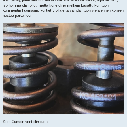
alempana), joten sitä kuusiokolo välitankoa en vaihtanut, eipä se tietty
iso homma olisi ollut, mutta kone oli jo melkein kasattu kun tuon
kommentin huomasin, voi tietty olla että vaihdan tuon vielä ennen koneen
nostoa paikoilleen.
Kent Camsin venttiilinjouset.