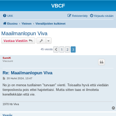
VBCF
UKK
Rekisteröidy
Kirjaudu sisään
Etusivu
Yleinen
Vierailijoiden kulkimet
Maailmanlopun Viva
Vastaa Viestiin
1
2
3
Edellinen
45 viestiä
SamiK
Viscount
Re: Maailmanlopun Viva
V
20 Huhti 2024, 13:47
i
e
No jo on menoa tuollainen "turvaan" vienti. Toisaalta hyvä että viedään
s
tienposkesta pois ettei hajotettaisi. Mutta sitten taas ei ilmoiteta
t
i
kenellekkään että vie.
1970 hb Viva
Viceråy