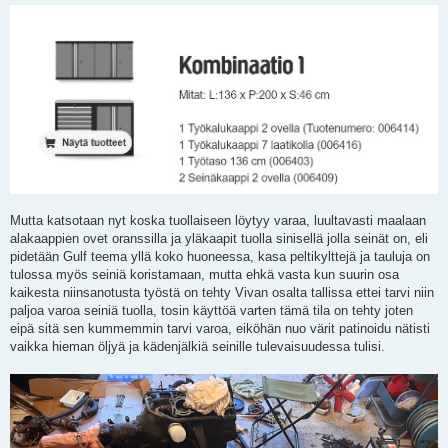
Mutta katsotaan nyt koska tuollaiseen löytyy varaa, luultavasti maalaan
alakaappien ovet oranssilla ja yläkaapit tuolla sinisellä jolla seinät on, eli
pidetään Gulf teema yllä koko huoneessa, kasa peltikylttejä ja tauluja on
tulossa myös seiniä koristamaan, mutta ehkä vasta kun suurin osa
kaikesta niinsanotusta työstä on tehty Vivan osalta tallissa ettei tarvi niin
paljoa varoa seiniä tuolla, tosin käyttöä varten tämä tila on tehty joten
eipä sitä sen kummemmin tarvi varoa, eiköhän nuo värit patinoidu nätisti
vaikka hieman öljyä ja kädenjälkiä seinille tulevaisuudessa tulisi.