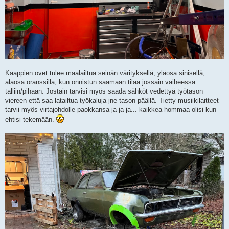
Kaappien ovet tulee maalailtua seinän värityksellä, yläosa sinisellä,
alaosa oranssilla, kun onnistun saamaan tilaa jossain vaiheessa
talliin/pihaan. Jostain tarvisi myös saada sähköt vedettyä työtason
viereen että saa latailtua työkaluja jne tason päällä. Tietty musiikilaitteet
tarvii myös virtajohdolle paokkansa ja ja ja... kaikkea hommaa olisi kun
ehtisi tekemään.