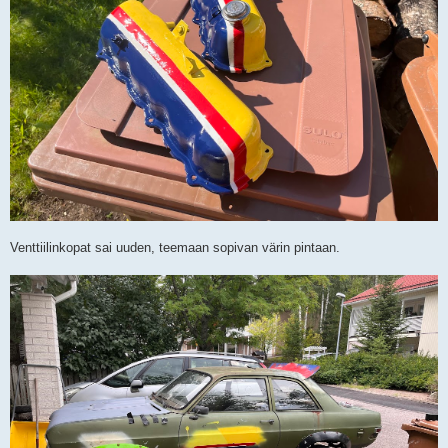
Venttiilinkopat sai uuden, teemaan sopivan värin pintaan.