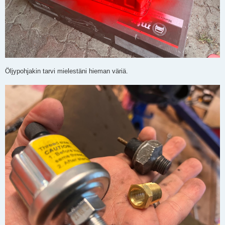
Öljypohjakin tarvi mielestäni hieman väriä.