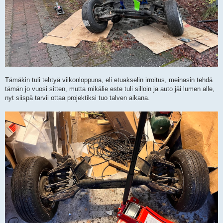
Tämäkin tuli tehtyä viikonloppuna, eli etuakselin irroitus, meinasin tehdä
tämän jo vuosi sitten, mutta mikälie este tuli silloin ja auto jäi lumen alle,
nyt siispä tarvii ottaa projektiksi tuo talven aikana.