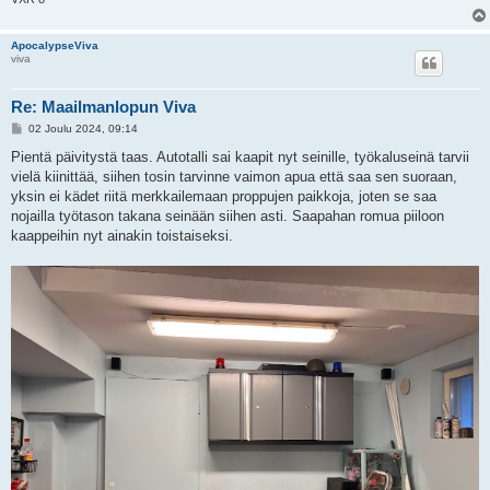
ApocalypseViva
viva
Re: Maailmanlopun Viva
V
02 Joulu 2024, 09:14
i
e
Pientä päivitystä taas. Autotalli sai kaapit nyt seinille, työkaluseinä tarvii
s
vielä kiinittää, siihen tosin tarvinne vaimon apua että saa sen suoraan,
t
i
yksin ei kädet riitä merkkailemaan proppujen paikkoja, joten se saa
nojailla työtason takana seinään siihen asti. Saapahan romua piiloon
kaappeihin nyt ainakin toistaiseksi.