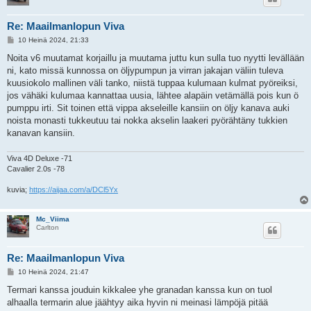
Re: Maailmanlopun Viva
V
10 Heinä 2024, 21:33
i
e
Noita v6 muutamat korjaillu ja muutama juttu kun sulla tuo nyytti levällään
s
ni, kato missä kunnossa on öljypumpun ja virran jakajan väliin tuleva
t
i
kuusiokolo mallinen väli tanko, niistä tuppaa kulumaan kulmat pyöreiksi,
jos vähäki kulumaa kannattaa uusia, lähtee alapäin vetämällä pois kun ö
pumppu irti. Sit toinen että vippa akseleille kansiin on öljy kanava auki
noista monasti tukkeutuu tai nokka akselin laakeri pyörähtäny tukkien
kanavan kansiin.
Viva 4D Deluxe -71
Cavalier 2.0s -78
kuvia;
https://aijaa.com/a/DCl5Yx
Mc_Viima
Carlton
Re: Maailmanlopun Viva
V
10 Heinä 2024, 21:47
i
e
Termari kanssa jouduin kikkalee yhe granadan kanssa kun on tuol
s
alhaalla termarin alue jäähtyy aika hyvin ni meinasi lämpöjä pitää
t