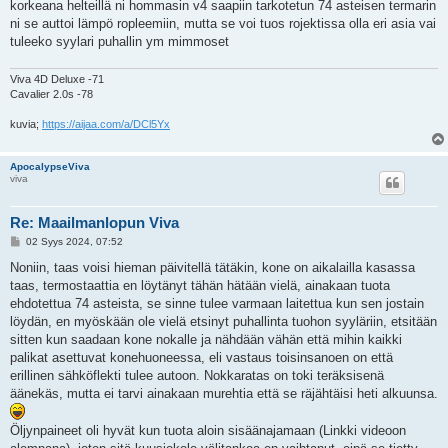
i
korkeana helteillä ni hommasin v4 saapiin tarkotetun 74 asteisen termarin
ni se auttoi lämpö ropleemiin, mutta se voi tuos rojektissa olla eri asia vai
tuleeko syylari puhallin ym mimmoset
Viva 4D Deluxe -71
Cavalier 2.0s -78
kuvia;
https://aijaa.com/a/DCl5Yx
ApocalypseViva
viva
Re: Maailmanlopun Viva
V
02 Syys 2024, 07:52
i
e
Noniin, taas voisi hieman päivitellä tätäkin, kone on aikalailla kasassa
s
taas, termostaattia en löytänyt tähän hätään vielä, ainakaan tuota
t
i
ehdotettua 74 asteista, se sinne tulee varmaan laitettua kun sen jostain
löydän, en myöskään ole vielä etsinyt puhallinta tuohon syyläriin, etsitään
sitten kun saadaan kone nokalle ja nähdään vähän että mihin kaikki
palikat asettuvat konehuoneessa, eli vastaus toisinsanoen on että
erillinen sähköflekti tulee autoon. Nokkaratas on toki teräksisenä
äänekäs, mutta ei tarvi ainakaan murehtia että se räjähtäisi heti alkuunsa.
Öljynpaineet oli hyvät kun tuota aloin sisäänajamaan (Linkki videoon