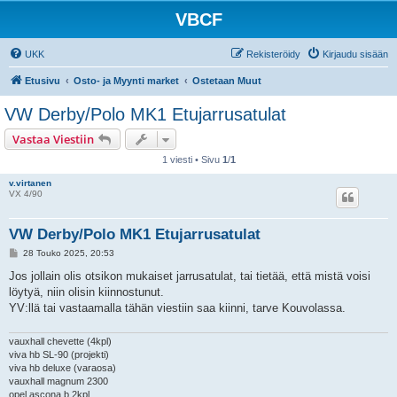
VBCF
UKK
Rekisteröidy
Kirjaudu sisään
Etusivu
Osto- ja Myynti market
Ostetaan Muut
VW Derby/Polo MK1 Etujarrusatulat
Vastaa Viestiin
1 viesti • Sivu
1
/
1
v.virtanen
VX 4/90
VW Derby/Polo MK1 Etujarrusatulat
V
28 Touko 2025, 20:53
i
e
Jos jollain olis otsikon mukaiset jarrusatulat, tai tietää, että mistä voisi
s
löytyä, niin olisin kiinnostunut.
t
i
YV:llä tai vastaamalla tähän viestiin saa kiinni, tarve Kouvolassa.
vauxhall chevette (4kpl)
viva hb SL-90 (projekti)
viva hb deluxe (varaosa)
vauxhall magnum 2300
opel ascona b 2kpl