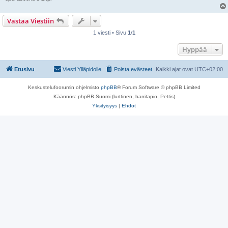
Vastaa Viestiin
1 viesti • Sivu
1
/
1
Hyppää
Etusivu
Viesti Ylläpidolle
Poista evästeet
Kaikki ajat ovat
UTC+02:00
Keskustelufoorumin ohjelmisto
phpBB
® Forum Software © phpBB Limited
Käännös: phpBB Suomi (lurttinen, harritapio, Pettis)
Yksityisyys
|
Ehdot