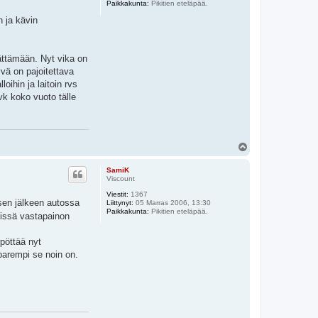
Paikkakunta:
Pikitien eteläpää.
n ja kävin
tättämään. Nyt vika on
yvä on pajoitettava
oihin ja laitoin rvs
vk koko vuoto tälle
Y
l
ö
SamiK
s
Viscount
Viestit:
1367
isen jälkeen autossa
Liittynyt:
05 Marras 2006, 13:30
Paikkakunta:
Pikitien eteläpää.
leissä vastapainon
pöttää nyt
parempi se noin on.