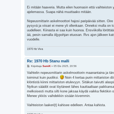
s
t
i
Ei mitään haaveria. Mutta eilen huomasin että vaihteiston
ajelemassa. Suapa nähä muuttaako mitään.
Nopeusmittarin askelmoottori hajosi paripäivää sitten. Oir
pysyvä ja viisari ei mene yli ollenkaan. Onneksi mulla on to
uudelleen. Kiinasta ei saa kuin huonoa. Ensviikolla löröttää
ää, pesin samalla öljypohjan etuosan. Rvs ajon jälkeen katso
vuodelle.
1970 hb Viva
Re: 1970 Hb Stanu malli
V
Kirjoittaja
SamiK
»
05 Elo 2025, 20:56
i
e
Vaihtelin nopeusmittarin askelmoottorin maanantaina ja tänä
s
toiminut kuin puoliksi.
Noin 4 kertaa purin mittariston dös
t
i
klöntistä kiinni mittariston etulevyyn. Sitäkun taivutti alaspä
Nytkun säädöt ovat löytäneet lähes kauttaaltaan paikkansa.
melkoisesti mutta silti kone jaksaa käydä vaikka flektikin
Menee ykkös vaihdekkin sisään kivemmin.
Vaihteiston laakeri(t) kahisee edelleen. Antaa kahista.