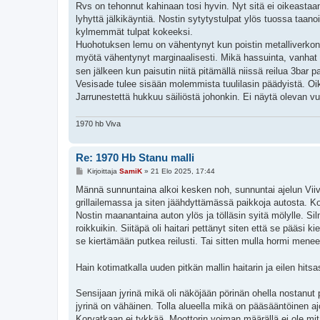
e
Rvs on tehonnut kahinaan tosi hyvin. Nyt sitä ei oikeastaan 
s
lyhyttä jälkikäyntiä. Nostin sytytystulpat ylös tuossa taano
t
i
kylmemmät tulpat kokeeksi.
Huohotuksen lemu on vähentynyt kun poistin metalliverkon ölj
myötä vähentynyt marginaalisesti. Mikä hassuinta, vanhat 
sen jälkeen kun paisutin niitä pitämällä niissä reilua 3bar 
Vesisade tulee sisään molemmista tuulilasin päädyistä. Oik
Jarrunestettä hukkuu säiliöstä johonkin. Ei näytä olevan v
1970 hb Viva
Re: 1970 Hb Stanu malli
V
Kirjoittaja
SamiK
»
21 Elo 2025, 17:44
i
e
Männä sunnuntaina alkoi kesken noh, sunnuntai ajelun Viivi
s
grillailemassa ja siten jäähdyttämässä paikkoja autosta. 
t
i
Nostin maanantaina auton ylös ja tölläsin syitä mölylle. Si
roikkuikin. Siitäpä oli haitari pettänyt siten että se pääs
se kiertämään putkea reilusti. Tai sitten mulla hormi mene
Hain kotimatkalla uuden pitkän mallin haitarin ja eilen hitsa
Sensijaan jyrinä mikä oli näköjään pörinän ohella nostanut 
jyrinä on vähäinen. Tolla alueella mikä on pääsääntöinen ajo
Korvatkaan ei tykkää. Moottorin voiman määrällä ei ole mitä