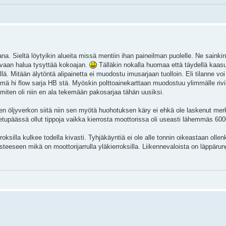
ana. Sieltä löytyikin alueita missä mentiin ihan paineilman puolelle. Ne sainkin 
i vaan halua tysyttää kokoajan.
Tälläkin nokalla huomaa että täydellä kaasu
ä. Mitään älytöntä alipainetta ei muodostu imusarjaan tuolloin. Eli tilanne v
ä hi flow sarja HB stä. Myöskin polttoainekarttaan muodostuu ylimmälle rivil
miten oli niin en ala tekemään pakosarjaa tähän uusiksi.
n öljyverkon siitä niin sen myötä huohotuksen käry ei ehkä ole laskenut merk
 etupäässä ollut tippoja vaikka kierrosta moottorissa oli useasti lähemmäs 600
rroksilla kulkee todella kivasti. Tyhjäkäyntiä ei ole alle tonnin oikeastaan olle
eeseen mikä on moottorijarrulla yläkierroksilla. Liikennevaloista on läppärungo