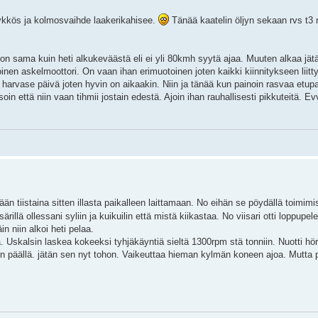
 ykkös ja kolmosvaihde laakerikahisee.
Tänää kaatelin öljyn sekaan rvs t3 
e on sama kuin heti alkukeväästä eli ei yli 80kmh syytä ajaa. Muuten alkaa jä
inen askelmoottori. On vaan ihan erimuotoinen joten kaikki kiinnitykseen liitt
 harvase päivä joten hyvin on aikaakin. Niin ja tänää kun painoin rasvaa etupall
in että niin vaan tihmii jostain edestä. Ajoin ihan rauhallisesti pikkuteitä. Ev
än tiistaina sitten illasta paikalleen laittamaan. No eihän se pöydällä toimim
ärillä ollessani syliin ja kuikuilin että mistä kiikastaa. No viisari otti loppupe
in niin alkoi heti pelaa.
 Uskalsin laskea kokeeksi tyhjäkäyntiä sieltä 1300rpm stä tonniin. Nuotti hör
 on päällä. jätän sen nyt tohon. Vaikeuttaa hieman kylmän koneen ajoa. Mutta 