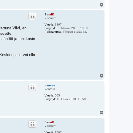
Y
l
ö
SamiK
s
Viscount
Viestit:
1367
ettuna Viivi, en
Liittynyt:
05 Marras 2006, 13:30
Paikkakunta:
Pikitien eteläpää.
hevette.
n lähtöä ja tankkasin
 Keskinopeus voi olla
Y
l
ö
tuomee
s
Ventora
Viestit:
665
Liittynyt:
10 Loka 2010, 12:59
Y
l
ö
SamiK
s
Viscount
Viestit:
1367