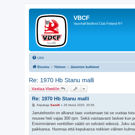
VBCF
Vauxhall Bedford Club Finland RY
UKK
Etusivu
Yleinen
Jäsenten kulkimet
Re: 1970 Hb Stanu malli
Vastaa Viestiin
Re: 1970 Hb Stanu malli
V
Kirjoittaja
SamiK
»
29 Heinä 2025, 20:56
i
e
Jarrutehostin on alkanut taas vuotamaan tai se vuotaa toise
s
nousee heti vajaa 300 rpm. Sekä vastaavasti laskee kun p
t
i
Ensimmäinen venttiilien säätö on selvästi edessä. Joku sää
paikkansa. Huomaa että kepukassa nokkien välinen kulma