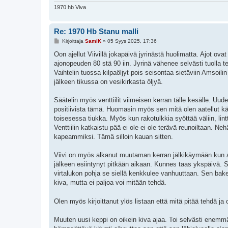
1970 hb Viva
Re: 1970 Hb Stanu malli
V
Kirjoittaja
SamiK
»
05 Syys 2025, 17:36
i
e
Oon ajellut Viivillä jokapäivä jyrinästä huolimatta. Ajot o
s
ajonopeuden 80 stä 90 iin. Jyrinä vähenee selvästi tuolla t
t
i
Vaihtelin tuossa kilpaöljyt pois seisontaa sietäviin Amsoil
jälkeen tikussa on vesikirkasta öljyä.
Säätelin myös venttiilit viimeisen kerran tälle kesälle. Uud
positiivista tämä. Huomasin myös sen mitä olen aatellut kä
toisesessa tiukka. Myös kun rakotulkkia syöttää väliin, l
Venttiilin katkaistu pää ei ole ei ole terävä reunoiltaan. Neh
kapeammiksi. Tämä silloin kauan sitten.
Viivi on myös alkanut muutaman kerran jälkikäymään kun av
jälkeen esiintynyt pitkään aikaan. Kunnes taas ykspäivä. S
virtalukon pohja se siellä kenkkulee vanhuuttaan. Sen bake
kiva, mutta ei paljoa voi mitään tehdä.
Olen myös kirjoittanut ylös listaan että mitä pitää tehdä ja
Muuten uusi keppi on oikein kiva ajaa. Toi selvästi enemmän 