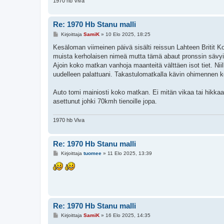
1970 hb Viva
Re: 1970 Hb Stanu malli
V
Kirjoittaja
SamiK
»
10 Elo 2025, 18:25
i
e
Kesäloman viimeinen päivä sisälti reissun Lahteen Britit K
s
muista kerholaisen nimeä mutta tämä abaut pronssin sävyin
t
i
Ajoin koko matkan vanhoja maanteitä välttäen isot tiet. Nii
uudelleen palattuani. Takastulomatkalla kävin ohimennen
Auto tomi mainiosti koko matkan. Ei mitän vikaa tai hikkaa.
asettunut johki 70kmh tienoille jopa.
1970 hb Viva
Re: 1970 Hb Stanu malli
V
Kirjoittaja
tuomee
»
11 Elo 2025, 13:39
i
e
s
t
i
Re: 1970 Hb Stanu malli
V
Kirjoittaja
SamiK
»
16 Elo 2025, 14:35
i