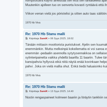
hömpsöttävä käynti aiheuttaa sen että sen lähialueella aja
Muutenkin ajolleen tuo on senverta kovasti ryntäävä että i
Viikon verran vielä jos pöristelisi ja sitten auto taas säilöön
1970 hb Viva
Re: 1970 Hb Stanu malli
V
Kirjoittaja
SamiK
»
06 Syys 2025, 18:02
i
e
Tänään mittasin moottorista puristukset. Ajelin sen kuumaksi 
s
enemmänkin. Mutta melkeinpä kokeilematta ei voi sanoa ett
t
i
enemmän -pedaalin asennolla sytytysennakkoa on sellaiset 
sylinteripainetta vaikka yhdellä baarilla 11 baariin. Tulee
kansipahvia hyllyssä eikä niitä näytä enää kovinkaan helpost
pahvi. Joka on vielä mallia ohut. Enkä tiedä haluaisinko ku
1970 hb Viva
Re: 1970 Hb Stanu malli
V
Kirjoittaja
SamiK
»
13 Syys 2025, 14:40
i
e
Nostin rengaspaineet kolmeen baariin ja löräytin tankkiin se
s
t
i