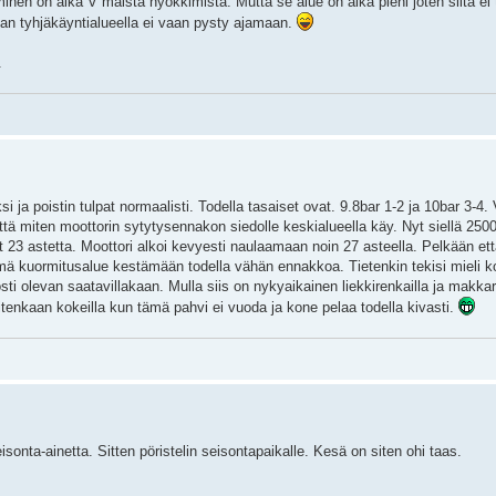
minen on aika V mäistä nyökkimistä. Mutta se alue on aika pieni joten siitä ei
han tyhjäkäyntialueella ei vaan pysty ajamaan.
.
ja poistin tulpat normaalisti. Todella tasaiset ovat. 9.8bar 1-2 ja 10bar 3-4. V
ä miten moottorin sytytysennakon siedolle keskialueella käy. Nyt siellä 2500
23 astetta. Moottori alkoi kevyesti naulaamaan noin 27 asteella. Pelkään ett
 tämä kuormitusalue kestämään todella vähän ennakkoa. Tietenkin tekisi mieli ko
i olevan saatavillakaan. Mulla siis on nykyaikainen liekkirenkailla ja makkarat
itenkaan kokeilla kun tämä pahvi ei vuoda ja kone pelaa todella kivasti.
isonta-ainetta. Sitten pöristelin seisontapaikalle. Kesä on siten ohi taas.