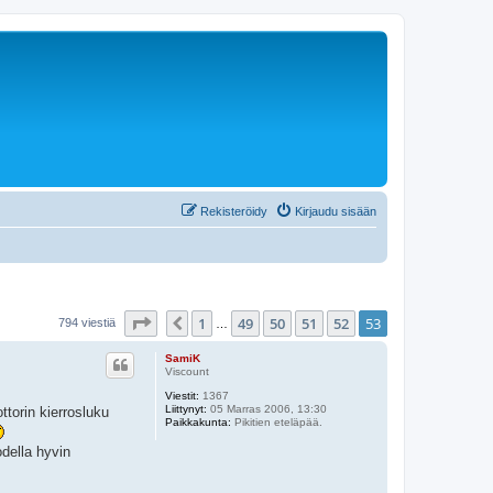
Rekisteröidy
Kirjaudu sisään
Sivu
53
/
53
1
49
50
51
52
53
Edellinen
794 viestiä
…
SamiK
Viscount
Viestit:
1367
Liittynyt:
05 Marras 2006, 13:30
ttorin kierrosluku
Paikkakunta:
Pikitien eteläpää.
della hyvin