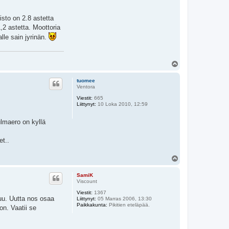
isto on 2.8 astetta
1,2 astetta. Moottoria
lle sain jyrinän.
Y
l
ö
tuomee
s
Ventora
Viestit:
665
Liittynyt:
10 Loka 2010, 12:59
ulmaero on kyllä
et..
Y
l
ö
SamiK
s
Viscount
Viestit:
1367
tuu. Uutta nos osaa
Liittynyt:
05 Marras 2006, 13:30
Paikkakunta:
Pikitien eteläpää.
on. Vaatii se