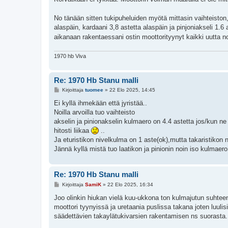
No tänään sitten tukipuheluiden myötä mittasin vaihteiston
alaspäin, kardaani 3,8 astetta alaspäin ja pinjoniakseli 1.6 
aikanaan rakentaessani ostin moottorityynyt kaikki uutta nos
1970 hb Viva
Re: 1970 Hb Stanu malli
V
Kirjoittaja
tuomee
»
22 Elo 2025, 14:45
i
e
Ei kyllä ihmekään että jyristää..
s
Noilla arvoilla tuo vaihteisto
t
i
akselin ja pinionakselin kulmaero on 4.4 astetta jos/kun ne
hitosti liikaa
..
Ja eturistikon nivelkulma on 1 aste(ok),mutta takaristikon n
Jännä kyllä mistä tuo laatikon ja pinionin noin iso kulmaer
Re: 1970 Hb Stanu malli
V
Kirjoittaja
SamiK
»
22 Elo 2025, 16:34
i
e
Joo olinkin hiukan vielä kuu-ukkona ton kulmajutun suhteen.
s
moottori tyynyissä ja uretaania puslissa takana joten luuli
t
i
säädettävien takaylätukivarsien rakentamisen ns suorasta.