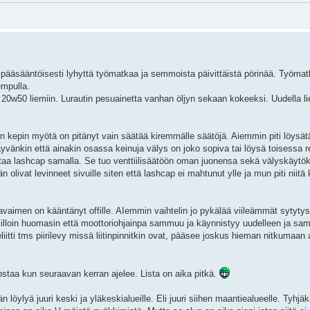
vat pääsääntöisesti lyhyttä työmatkaa ja semmoista päivittäistä pörinää. Työma
empulla.
in 20w50 liemiin. Lurautin pesuainetta vanhan öljyn sekaan kokeeksi. Uudella l
en kepin myötä on pitänyt vain säätää kiremmälle säätöjä. Aiemmin piti löysätä 
yvänkin että ainakin osassa keinuja välys on joko sopiva tai löysä toisessa 
inttaa lashcap samalla. Se tuo venttiilisäätöön oman juonensa sekä välyskäyt
än olivat levinneet sivuille siten että lashcap ei mahtunut ylle ja mun piti niitä 
aimen on kääntänyt offille. AIemmin vaihtelin jo pykälää viileämmät sytytyst
illoin huomasin että moottoriohjainpa sammuu ja käynnistyy uudelleen ja samm
liitti tms piirilevy missä liitinpinnitkin ovat, pääsee joskus hieman nitkumaa
 ostaa kun seuraavan kerran ajelee. Lista on aika pitkä.
löylyä juuri keski ja yläkeskialueille. Eli juuri siihen maantiealueelle. Tyhjä