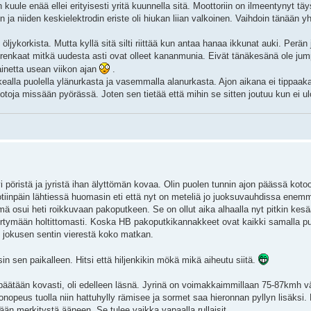
kuule enää ellei erityisesti yritä kuunnella sitä. Moottoriin on ilmeentynyt tä
in ja niiden keskielektrodin eriste oli hiukan liian valkoinen. Vaihdoin tänään 
ykorkista. Mutta kyllä sitä silti riittää kun antaa hanaa ikkunat auki. Perän 
renkaat mitkä uudesta asti ovat olleet kananmunia. Eivät tänäkesänä ole ju
painetta usean viikon ajan
.
ealla puolella ylänurkasta ja vasemmalla alanurkasta. Ajon aikana ei tippaak
uotoja missään pyörässä. Joten sen tietää että mihin se sitten joutuu kun ei 
 pöristä ja jyristä ihan älyttömän kovaa. Olin puolen tunnin ajon päässä koto
Kotiinpäin lähtiessä huomasin eti että nyt on meteliä jo juoksuvauhdissa ene
lmä osui heti roikkuvaan pakoputkeen. Se on ollut aika alhaalla nyt pitkin kes
i kiertymään holtittomasti. Koska HB pakoputkikannakkeet ovat kaikki samalla p
e jokusen sentin vierestä koko matkan.
sin sen paikalleen. Hitsi että hiljenkikin mökä mikä aiheutu siitä.
päätään kovasti, oli edelleen läsnä. Jyrinä on voimakkaimmillaan 75-87kmh väli
nopeus tuolla niin hattuhylly rämisee ja sormet saa hieronnan pyllyn lisäksi. 
än merkitystä ääneen. Se tulee vaikka vapaalla rullaisit.