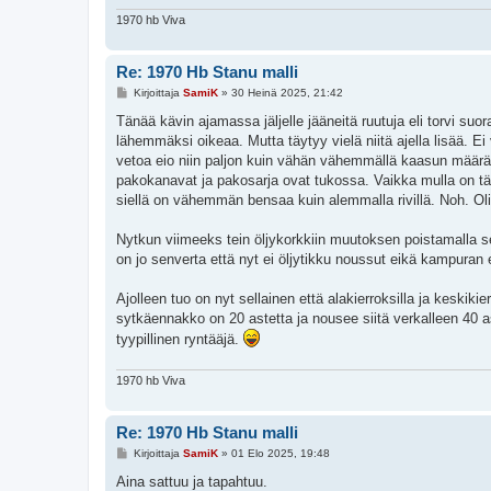
1970 hb Viva
Re: 1970 Hb Stanu malli
V
Kirjoittaja
SamiK
»
30 Heinä 2025, 21:42
i
e
Tänää kävin ajamassa jäljelle jääneitä ruutuja eli torvi suor
s
lähemmäksi oikeaa. Mutta täytyy vielä niitä ajella lisää. E
t
i
vetoa eio niin paljon kuin vähän vähemmällä kaasun määräll
pakokanavat ja pakosarja ovat tukossa. Vaikka mulla on täm
siellä on vähemmän bensaa kuin alemmalla rivillä. Noh. Oli
Nytkun viimeeks tein öljykorkkiin muutoksen poistamalla se
on jo senverta että nyt ei öljytikku noussut eikä kampuran
Ajolleen tuo on nyt sellainen että alakierroksilla ja keskikie
sytkäennakko on 20 astetta ja nousee siitä verkalleen 40 ast
tyypillinen ryntääjä.
1970 hb Viva
Re: 1970 Hb Stanu malli
V
Kirjoittaja
SamiK
»
01 Elo 2025, 19:48
i
e
Aina sattuu ja tapahtuu.