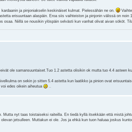
, kardaanin ja pinjoniakselin keskinäiset kulmat. Pielessähän ne on.
Vaihte
astetta erisuuntaan alaspäin. Eroa siis vaihteiston ja pinjonin välissä on noin 
 osaa. Niillä se nousikin ylöspäin selvästi kun vanhat olivat aivan sököt. Tila
 eivät ole samansuuntaiset.Tuo 1.2 astetta olisikin ok mutta tuo 4.4 asteen k
ivelkulma on sekin jo sitten 5.4 astetta kun laatikko ja pinion ovat erisuuntais
o voi edes oikein aiheutua
..
 Mutta nyt taas toistaiseksi raiteilla. En tiedä kyllä itsekkään että mistä joh
si olevan jetsulleen. Muttakun ei ole. Jos ja ehkä kun tuon haluaa joskus kunto