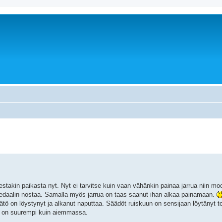
stakin paikasta nyt. Nyt ei tarvitse kuin vaan vähänkin painaa jarrua niin moo
edaalin nostaa. Samalla myös jarrua on taas saanut ihan alkaa painamaan.
tö on löystynyt ja alkanut naputtaa. Säädöt ruiskuun on sensijaan löytänyt to
 on suurempi kuin aiemmassa.