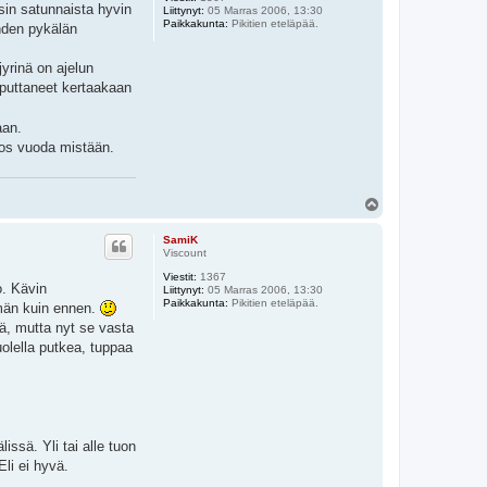
ysin satunnaista hyvin
Liittynyt:
05 Marras 2006, 13:30
Paikkakunta:
Pikitien eteläpää.
yhden pykälän
jyrinä on ajelun
mputtaneet kertaakaan
aan.
ulos vuoda mistään.
Y
l
ö
SamiK
s
Viscount
Viestit:
1367
o. Kävin
Liittynyt:
05 Marras 2006, 13:30
Paikkakunta:
Pikitien eteläpää.
mmän kuin ennen.
ää, mutta nyt se vasta
uolella putkea, tuppaa
ssä. Yli tai alle tuon
Eli ei hyvä.