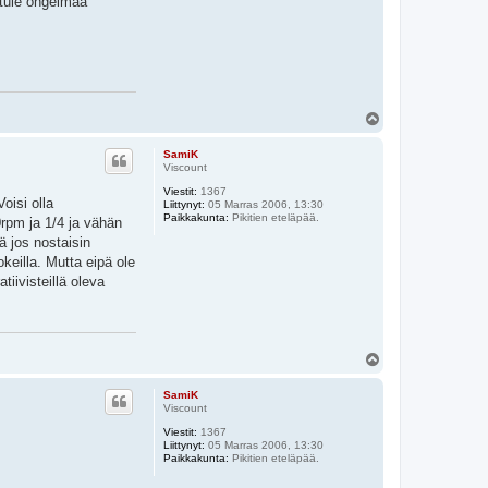
 tule ongelmaa
Y
l
ö
SamiK
s
Viscount
Viestit:
1367
oisi olla
Liittynyt:
05 Marras 2006, 13:30
Paikkakunta:
Pikitien eteläpää.
rpm ja 1/4 ja vähän
ä jos nostaisin
keilla. Mutta eipä ole
iivisteillä oleva
Y
l
ö
SamiK
s
Viscount
Viestit:
1367
Liittynyt:
05 Marras 2006, 13:30
Paikkakunta:
Pikitien eteläpää.