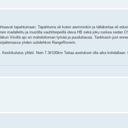
ohtaavat tapahtumaan. Tapahtuma oli kuten aiemminkin ja tälläkertaa oli edust
en madallettu ja mustilla vauhtiteipeillä oleva HB sekä joku ruskea sedan C
lläkun Viivillä ajo on mahdottoman tylsää ja puuduttavaa. Tankkasin just enne
 korjailemassa yhden uuhdehkon RangeRoverin.
 Keskikulutus yllätti. Noin 7.3l/100km Taitaa asetukset olla aika kohdallaan.