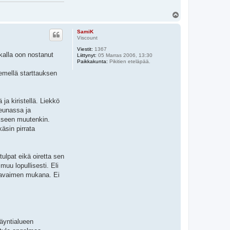
Y
l
ö
SamiK
s
Viscount
Viestit:
1367
tkalla oon nostanut
Liittynyt:
05 Marras 2006, 13:30
Paikkakunta:
Pikitien eteläpää.
iemellä starttauksen
ja kiristellä. Liekkö
reunassa ja
ökseen muutenkin.
käsin pirrata
ulpat eikä oiretta sen
uu lopullisesti. Eli
n avaimen mukana. Ei
käyntialueen