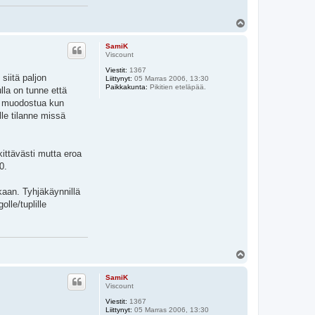
Y
l
ö
SamiK
s
Viscount
Viestit:
1367
siitä paljon
Liittynyt:
05 Marras 2006, 13:30
Paikkakunta:
Pikitien eteläpää.
lla on tunne että
oi muodostua kun
le tilanne missä
ittävästi mutta eroa
0.
nkaan. Tyhjäkäynnillä
lle/tuplille
Y
l
ö
SamiK
s
Viscount
Viestit:
1367
Liittynyt:
05 Marras 2006, 13:30