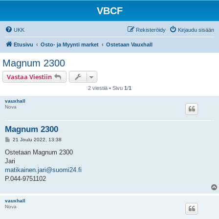
VBCF
UKK
Rekisteröidy
Kirjaudu sisään
Etusivu
Osto- ja Myynti market
Ostetaan Vauxhall
Magnum 2300
Vastaa Viestiin
2 viestiä • Sivu
1
/
1
vauxhall
Nova
Magnum 2300
V
21 Joulu 2022, 13:38
i
e
Ostetaan Magnum 2300
s
Jari
t
i
matikainen.jari@suomi24.fi
P.044-9751102
vauxhall
Nova