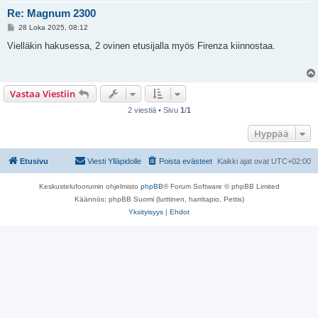
Re: Magnum 2300
V
28 Loka 2025, 08:12
i
e
Vielläkin hakusessa, 2 ovinen etusijalla myös Firenza kiinnostaa.
s
t
i
Vastaa Viestiin
2 viestiä • Sivu
1
/
1
Hyppää
Etusivu
Viesti Ylläpidolle
Poista evästeet
Kaikki ajat ovat
UTC+02:00
Keskustelufoorumin ohjelmisto
phpBB
® Forum Software © phpBB Limited
Käännös: phpBB Suomi (lurttinen, harritapio, Pettis)
Yksityisyys
|
Ehdot