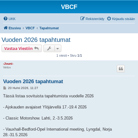
VBCF
UKK
Rekisteröidy
Kirjaudu sisään
Etusivu
VBCF
Tapahtumat
Vuoden 2026 tapahtumat
Vastaa Viestiin
1 viesti • Sivu
1
/
1
-Jouni-
Velox
Vuoden 2026 tapahtumat
V
20 Huhti 2026, 11:27
i
e
Tässä listaa sovituista tapahtumista vuodelle 2026
s
t
i
- Ajokauden avajaiset Ylöjärvellä 17.-19.4 2026
- Classic Motorshow. Lahti, 2.-3.5.2026
- Vauxhall-Bedford-Opel International meeting, Lyngdal, Norja
28.-31.5.2026