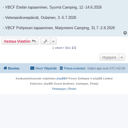
- VBCF Etelän tapaaminen, Sysmä Camping, 12.-14.6.2026
- Veteraanikonepäivät, Oulainen, 3.-5.7.2026
- VBCF Pohjoisen tapaaminen, Marjoniemi Camping, 31.7.-2.8.2026
Vastaa Viestiin
1 viesti • Sivu
1
/
1
Hyppää
Etusivu
Viesti Ylläpidolle
Poista evästeet
Kaikki ajat ovat
UTC+02:00
Keskustelufoorumin ohjelmisto
phpBB
® Forum Software © phpBB Limited
Käännös: phpBB Suomi (lurttinen, harritapio, Pettis)
Yksityisyys
|
Ehdot