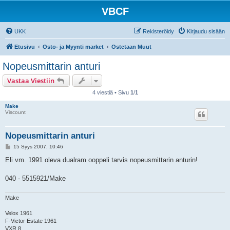
VBCF
UKK
Rekisteröidy
Kirjaudu sisään
Etusivu
Osto- ja Myynti market
Ostetaan Muut
Nopeusmittarin anturi
Vastaa Viestiin
4 viestiä • Sivu
1
/
1
Make
Viscount
Nopeusmittarin anturi
V
15 Syys 2007, 10:46
i
e
Eli vm. 1991 oleva dualram ooppeli tarvis nopeusmittarin anturin!
s
t
i
040 - 5515921/Make
Make
Velox 1961
F-Victor Estate 1961
VXR 8