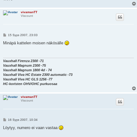
vivamanTT
Viscount
V
15 Syys 2007, 23:03
i
e
Minäpä kattelen moisen näkösälle
s
t
i
Vauxhall Firenza 2300 -71
Vauxhall Magnum 2300 -75
Vauxhall Magnum 1800 4d - 74
Vauxhall Viva HC Estate 2300 automatic -73
Vauxhall Viva HC GLS 1256 -77
HC-koristen OHV/OHC purkuosaa
vivamanTT
Viscount
V
16 Syys 2007, 10:34
i
e
Löytyy, numero ei vaan vastaa
s
t