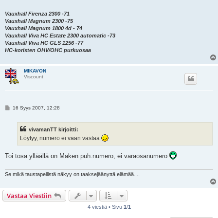
i
Vauxhall Firenza 2300 -71
Vauxhall Magnum 2300 -75
Vauxhall Magnum 1800 4d - 74
Vauxhall Viva HC Estate 2300 automatic -73
Vauxhall Viva HC GLS 1256 -77
HC-koristen OHV/OHC purkuosaa
MIKAVON
Viscount
V
16 Syys 2007, 12:28
i
e
s
vivamanTT kirjoitti:
t
i
Löytyy, numero ei vaan vastaa
Toi tosa ylläällä on Maken puh.numero, ei varaosanumero
Se mikä taustapeilistä näkyy on taaksejäänyttä elämää....
Vastaa Viestiin
4 viestiä • Sivu
1
/
1