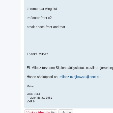
chrome rear wing list
traficator front x2
break shoes front and rear
Thanks Milosz
Eli Milosz tarvitsee Siipien päällyslistat, etuvilkut ,jarruke
Hänen sähköposti on:
milosz.czajkowski@onet.eu
Make
Velox 1961
F-Victor Estate 1961
VXR 8
Vastaa Viestiin