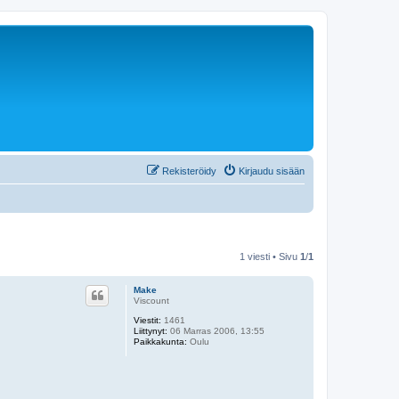
Rekisteröidy
Kirjaudu sisään
1 viesti • Sivu
1
/
1
Make
Viscount
Viestit:
1461
Liittynyt:
06 Marras 2006, 13:55
Paikkakunta:
Oulu