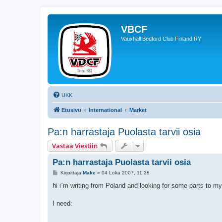
VBCF
Vauxhall Bedford Club Finland RY
UKK
Etusivu
International
Market
Pa:n harrastaja Puolasta tarvii osia
Vastaa Viestiin
Pa:n harrastaja Puolasta tarvii osia
V
Kirjoittaja
Make
»
04 Loka 2007, 11:38
i
e
hi i`m writing from Poland and looking for some parts to my
s
t
i
I need: