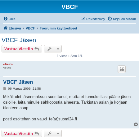
VBCF
UKK
Rekisteröidy
Kirjaudu sisään
Etusivu
VBCF
Foorumin käyttöohjeet
VBCF Jäsen
Vastaa Viestiin
1 viesti • Sivu
1
/
1
-Jouni-
Velox
VBCF Jäsen
V
06 Marras 2006, 21:58
i
e
Mikäli olet jäsenmaksun suorittanut, mutta et tunnuksillasi pääse jäsen
s
osioille, laita minulle sähköpostia aiheesta. Tarkistan asian ja korjaan
t
i
tilanteen asap.
posti osoitehan on vauxi_fe(at)suomi24.fi
Vastaa Viestiin