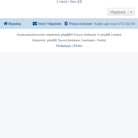
1 viesti • Sivu
1
/
1
Hyppää
Etusivu
Viesti Ylläpidolle
Poista evästeet
Kaikki ajat ovat
UTC+02:00
Keskustelufoorumin ohjelmisto
phpBB
® Forum Software © phpBB Limited
Käännös: phpBB Suomi (lurttinen, harritapio, Pettis)
Yksityisyys
|
Ehdot