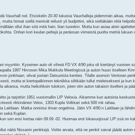
hdä Vauxhall rod. Etsiskelin 20-30 lukuisia Vauxhalleja pidemmän aikaa, mutta n
tta hinnat siellä menivät reilusti yli budjettini, eikä sieltäkään niitä helpoll
 sinällään ollut ihan sitä mitä hain; liian tuorekin. Mutta kun asiaa aloin ajattel
ökohta. Onhan kori keulan peltejä ja peräosan viimeistä puolta metriä lukuun
tani myyntiin. Kyseinen auto oli vihreä FD VX 4/90 joka oli kiertänyt vuosien s
upalla 1997 Hirvosen Mika Mukkula Meetingissä ja auton huusi itselleen Kinnu
von jonkhaan; olivat jostain Datsunista kenties. Tilalle asensin Ventoran penki
sesti, mutta ei kiertopalkinnon tekniikka siltikään tullut mieleisekseni ja kun
olla aikansa, mutta heikohkoin tuloksin, joten otin auton takaisin itselleni ja pä
soitto ja tarjottiin 1951 vuosimallin LIP Veloxia. Aikamme kun autoista keskuste
teknisesti rikkinäinen Velox, 1303 Kupla Volkkari sekä 500 mk rahaa.
aitilaan. Matka onnistui ilman ongelmia. Jätin VX 4/90:n Laitilaan ja lähdin 
in sekä Kuplan.
a kun sen ensi kertaa näin 09.09.-02. Huomaa erot lokasuojissa! LIP:ssä on kah
ellut näitä Nissanin penkkejä. Voitte arvata, että ne penkit saivat jäädä auton