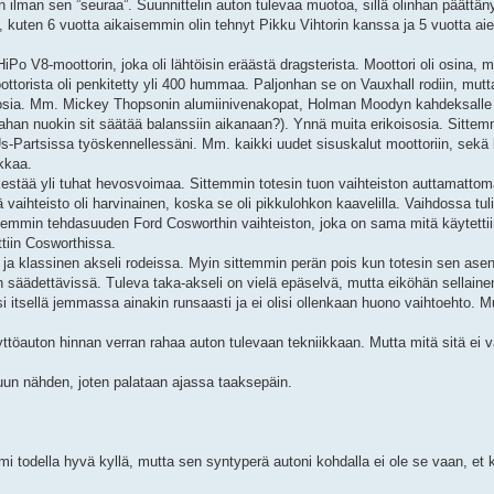
in ilman sen ”seuraa”. Suunnittelin auton tulevaa muotoa, sillä olinhan päättäny
ni, kuten 6 vuotta aikaisemmin olin tehnyt Pikku Vihtorin kanssa ja 5 vuotta
Po V8-moottorin, joka oli lähtöisin eräästä dragsterista. Moottori oli osina, m
moottorista oli penkitetty yli 400 hummaa. Paljonhan se on Vauxhall rodiin, mut
risteosia. Mm. Mickey Thopsonin alumiinivenakopat, Holman Moodyn kahdeksalle
kahan nuokin sit säätää balanssiin aikanaan?). Ynnä muita erikoisosia. Sitte
Us-Partsissa työskennellessäni. Mm. kaikki uudet sisuskalut moottoriin, sekä 
ikkaa.
kestää yli tuhat hevosvoimaa. Sittemmin totesin tuon vaihteiston auttamattoma
ä vaihteisto oli harvinainen, koska se oli pikkulohkon kaavelilla. Vaihdossa tul
ittemmin tehdasuuden Ford Cosworthin vaihteiston, joka on sama mitä käytett
tiin Cosworthissa.
ja klassinen akseli rodeissa. Myin sittemmin perän pois kun totesin sen asen
 säädettävissä. Tuleva taka-akseli on vielä epäselvä, mutta eiköhän sellaine
i itsellä jemmassa ainakin runsaasti ja ei olisi ollenkaan huono vaihtoehto. M
ttöauton hinnan verran rahaa auton tulevaan tekniikkaan. Mutta mitä sitä ei 
ttuun nähden, joten palataan ajassa taaksepäin.
 todella hyvä kyllä, mutta sen syntyperä autoni kohdalla ei ole se vaan, et 