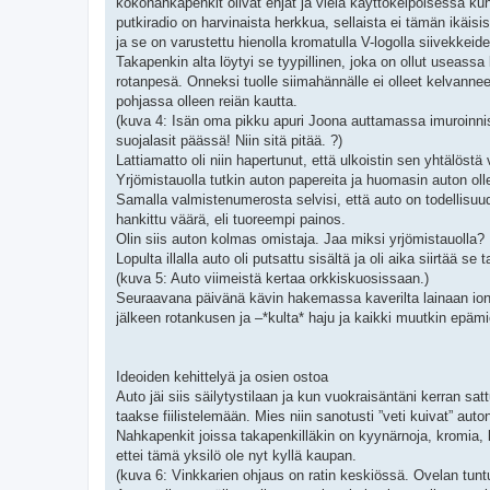
kokonahkapenkit olivat ehjät ja vielä käyttökelpoisessa kun
putkiradio on harvinaista herkkua, sellaista ei tämän ikäis
ja se on varustettu hienolla kromatulla V-logolla siivekkeid
Takapenkin alta löytyi se tyypillinen, joka on ollut useass
rotanpesä. Onneksi tuolle siimahännälle ei olleet kelvanne
pohjassa olleen reiän kautta.
(kuva 4: Isän oma pikku apuri Joona auttamassa imuroinn
suojalasit päässä! Niin sitä pitää. ?)
Lattiamatto oli niin hapertunut, että ulkoistin sen yhtälöstä
Yrjömistauolla tutkin auton papereita ja huomasin auton ollee
Samalla valmistenumerosta selvisi, että auto on todellisuu
hankittu väärä, eli tuoreempi painos.
Olin siis auton kolmas omistaja. Jaa miksi yrjömistauolla? 
Lopulta illalla auto oli putsattu sisältä ja oli aika siirtää s
(kuva 5: Auto viimeistä kertaa orkkiskuosissaan.)
Seuraavana päivänä kävin hakemassa kaverilta lainaan ionis
jälkeen rotankusen ja –*kulta* haju ja kaikki muutkin epämie
Ideoiden kehittelyä ja osien ostoa
Auto jäi siis säilytystilaan ja kun vuokraisäntäni kerran s
taakse fiilistelemään. Mies niin sanotusti ”veti kuivat” auto
Nahkapenkit joissa takapenkilläkin on kyynärnoja, kromia, k
ettei tämä yksilö ole nyt kyllä kaupan.
(kuva 6: Vinkkarien ohjaus on ratin keskiössä. Ovelan tuntui