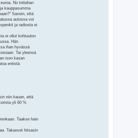
0 euroa. No tottahan
ia ja kauppasumma
paan?” Sanoin, että
skatussa autossa voi
penkit ja radiosta ei
ta ei ollut kohtuuton
ovussa. Hän
issa ihan hyvässä
oisiaan. Tai yleensä
aan ison kasan
toa entistä
sin niin kauan, että
orista yli 60 %
än renkaan. Taakse hain
taa. Takaovet hitsasin