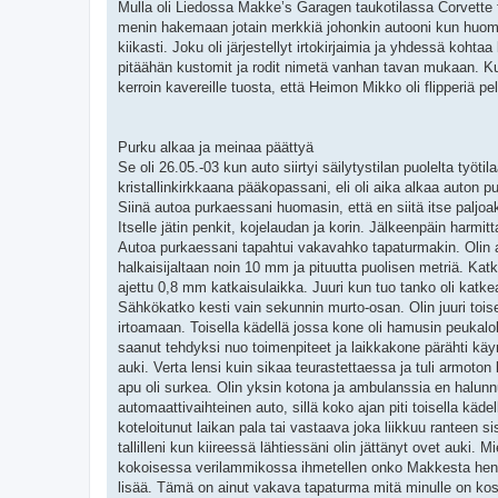
Mulla oli Liedossa Makke’s Garagen taukotilassa Corvette fli
menin hakemaan jotain merkkiä johonkin autooni kun huomas
kiikasti. Joku oli järjestellyt irtokirjaimia ja yhdessä kohtaa
pitäähän kustomit ja rodit nimetä vanhan tavan mukaan. Kun
kerroin kavereille tuosta, että Heimon Mikko oli flipperiä pe
Purku alkaa ja meinaa päättyä
Se oli 26.05.-03 kun auto siirtyi säilytystilan puolelta työti
kristallinkirkkaana pääkopassani, eli oli aika alkaa auton p
Siinä autoa purkaessani huomasin, että en siitä itse paljoa
Itselle jätin penkit, kojelaudan ja korin. Jälkeenpäin harmi
Autoa purkaessani tapahtui vakavahko tapaturmakin. Olin 
halkaisijaltaan noin 10 mm ja pituutta puolisen metriä. Kat
ajettu 0,8 mm katkaisulaikka. Juuri kun tuo tanko oli katk
Sähkökatko kesti vain sekunnin murto-osan. Olin juuri toise
irtoamaan. Toisella kädellä jossa kone oli hamusin peukalo
saanut tehdyksi nuo toimenpiteet ja laikkakone pärähti käy
auki. Verta lensi kuin sikaa teurastettaessa ja tuli armoton
apu oli surkea. Olin yksin kotona ja ambulanssia en halunn
automaattivaihteinen auto, sillä koko ajan piti toisella käd
koteloitunut laikan pala tai vastaava joka liikkuu ranteen si
tallilleni kun kiireessä lähtiessäni olin jättänyt ovet auki. 
kokoisessa verilammikossa ihmetellen onko Makkesta henki lä
lisää. Tämä on ainut vakava tapaturma mitä minulle on ko