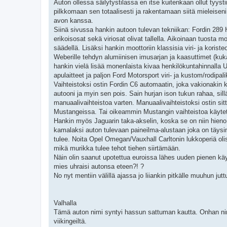
Auton ollessa säilytystilassa en itse kuitenkaan ollut tyyst
pilkkomaan sen totaalisesti ja rakentamaan siitä mieleise
avon kanssa.
Siinä sivussa hankin autoon tulevan tekniikan: Fordin 289 Hi
erikoisosat sekä viriosat olivat tallella. Aikoinaan tuosta 
säädellä. Lisäksi hankin moottoriin klassisia viri- ja ko
Weberille tehdyn alumiinisen imusarjan ja kaasuttimet (ku
hankin vielä lisää monenlaista kivaa henkilökuntahinnalla 
apulaitteet ja paljon Ford Motorsport viri- ja kustom/rodipal
Vaihteistoksi ostin Fordin C6 automaatin, joka vakionakin 
autooni ja myin sen pois. Sain hurjan ison tukun rahaa, sill
manuaalivaihteistoa varten. Manuaalivaihteistoksi ostin s
Mustangeissa. Tai oikeammin Mustangin vaihteistoa käytet
Hankin myös Jaguarin taka-akselin, koska se on niin hieno 
kamalaksi auton tulevaan paineilma-alustaan joka on täysin
tulee. Noita Opel Omegan/Vauxhall Carltonin lukkoperiä olis
mikä murikka tulee tehot tiehen siirtämään.
Näin olin saanut upotettua euroissa lähes uuden pienen käy
mies uhraisi autonsa eteen?! ?
No nyt mentiin välillä ajassa jo liiankin pitkälle muuhun ju
Valhalla
Tämä auton nimi syntyi hassun sattuman kautta. Onhan nimi
viikingeiltä.