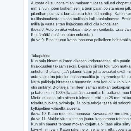
Autosta oli suunnitelmieni mukaan tulossa reilusti chopatt
mm siivun, joten laskemisen ja tuon palan poistamisen jälkee
pilarithan poistuvat kun autosta tulee 2d hardtop. Katon kor
tuulilasinaukosta sisään tuulilasin kallistuskulmassa. Ensin 
milliä ja vasta sitten linjakkuus alkoi olla kohdallaan.
(kuva 8: Auto on aika veikeän näköinen keulasta. Eräs va
Kieltämättä siinä on jotain erikoista.)
(kuva 9: Eipä istunut katon loppuosa paikalleen heittämällä. K
Takapakkia
Kun sain hitsattua katon oikeaan korkeuteensa, niin päätin 
linjakkuuden takaamiseksi. B-pilarin siirsin toki tuon matkan
entisten B-pilarien ja A-pilarien väliin jotta oviaukot eiv
auto vaikuttaa jotenkin epänormaalilta ja -symmetriseltä k
Näitä palkkeja hitsatessa huomasin, että kori oli kuin olikin
olin siirtänyt B-pilareja millilleen saman matkan taaksepäi
ja katon kiinni 100%:lla päittäissaumoilla. Ei auttanut muu
Mietin asiaa ja tulin siihen tulokseen, että tuo 25 mm mit
toiselta puolelta ovirakoja. Ja noita rakoja tässä 4d salooni
kylkipeltien väliseltä alueelta.
(kuva 10: Katon muotoilu menossa. Kuvassa 50 mm siivu jos
(kuva 11: Makke vitutuksissan joutuu korjaamaan tehtaan m
Kun olin saanut tehtaan mokan korjattua oli taas aika siirty
käynyt niin vain. Katon rakenne oli sellainen, että tippalistat 