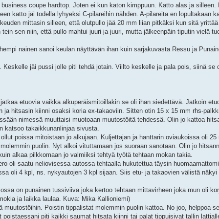
u business coupe hardtop. Joten ei kun katon kimppuun. Katto alas ja silleen. 
n katto jäi todella lyhyeksi C-pilareihin nähden. A-pilareita en lopultakaan kal
keuden mittasin silleen, että olutpullo jää 20 mm liian pitkäksi kun sitä yrittä
tein sen niin, että pullo mahtui juuri ja juuri, mutta jälkeenpäin tiputin vielä
nhempi nainen sanoi keulan näyttävän ihan kuin sarjakuvasta Ressu ja Punain
eskelle jäi pussi jolle piti tehdä jotain. Viilto keskelle ja pala pois, siinä se 
jatkaa etuovia vaikka alkuperäismitoillakin se oli ihan siedettävä. Jatkoin e
 ja hitsasin kiinni osaksi koria ex-takaoviin. Sitten otin 15 x 15 mm rhs-palkki
ät missään nimessä muuttaisi muotoaan muutostöitä tehdessä. Olin jo kattoa hits
un katsoo takaikkunanlinjaa sivusta.
 ollut poissa mitoistaan jo alkujaan. Kuljettajan ja hanttarin oviaukoissa oli 
n molemmin puolin. Nyt alkoi vituttamaan jos suoraan sanotaan. Olin jo hitsannu
 kuin alkaa pilkkomaan jo valmiiksi tehtyä työtä tehtaan mokan takia.
taero oli saatu neliovisessa autossa tehtaalla hukutettua täysin huomaamattom
ssa oli 4 kpl, ns. nykyautojen 3 kpl sijaan. Siis etu- ja takaovien välistä näkyi
sa on punainen tussiviiva joka kertoo tehtaan mittavirheen joka mun oli korj
okia ja laikka laulaa. Kuva: Mika Kallioniemi)
ä muutostöihin. Poistin tippalistat molemmin puolin kattoa. No joo, helppoa se o
poistaessani piti kaikki saumat hitsata kiinni tai palat tippuisivat tallin lattialle