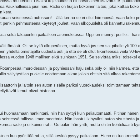
nossa muutenkin. Lisäksi kojelaudassa oli harvinainen lisävaruste: putkiradio
issä Vauxhalleissa juuri näe. Radio on hurjan kokoinen laitos, joka kattaa kok
en kera.
a kauan seisseessä autossani! Tällä kertaa se ei ollut hiirenpesä, vaan koko p
et penkin pehmusteena käytetyt jouhet, vaan ulkopuolelta oli kannettu rakenn
issa sekä takapenkin paikalleen asennuksessa. Oppi on mennyt perille… han
 välittömästi. Oli se kyllä alkuperäinen, mutta hyvä jos sen sai pihalle yli 10
n yhdellä omistajalla uudesta asti ja että se oli ollut liikenteessä vielä 90-luv
dessa vuoden 1948 mallinen eikä suinkaan 1951. Se selvittää miksi toiseksi e
Rotanpesää imuroidessani ja pöyhiessäni haju sekä pöly oli niin karmea, että l
e tallin säilytystilan puolelle odottamaan aikaa jolloin ehtisin sitä alkaa rakentam
aattorin ja laitoin sen auton sisälle pariksi vuorokaudeksi toimittamaan teht
llyttävät lemut olivat historiaa.
attui huomaamaan hankintani, niin hän syttyi kuin peliautomaatti. Pitihän hänen
n seistessä tallissa ilman moottoria. Hän ihastui ikihyviksi auton sisustasta ja
omea radio ja erikoinen ratti. Ostoakin hän yritti, mutta ohitin kohteliaasti 
nen kun pyörittää rattia, sillä keskiö pysyy paikallaan. Hieno on tuo kromattu 