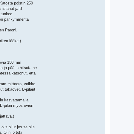
Katosta poistin 250
listanut ja B-
ä tunkea
 tuon parikymmentä
en Paroni.
oikea lääke.)
tuovia 150 mm
a ja päätin hitsata ne
atessa katsonut, että
25 mm mittaero, vaikka
t takaovet, B-pilarit
iin kasvattamalla
 B-pilari myös ovien
attava.)
lis ollut jos se olis
. Olin jo toki