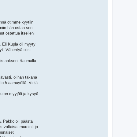
innä otimme kyytiin
niin hän ostaa sen.
 ostettua itselleni
. Eli Kupla oli myyty
yt. Vähentyä olisi
muistaakseni Raumalla
ävästi, olihan takana
ello 5 aamuyöllä. Vielä
auton myyjää ja kysyä
a. Pakko oli päästä
 valtaisa imurointi ja
punaiset