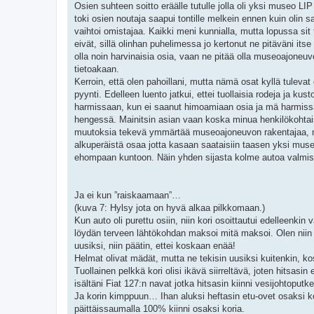
Osien suhteen soitto eräälle tutulle jolla oli yksi museo LIP 
toki osien noutaja saapui tontille melkein ennen kuin olin
vaihtoi omistajaa. Kaikki meni kunnialla, mutta lopussa sit
eivät, sillä olinhan puhelimessa jo kertonut ne pitäväni its
olla noin harvinaisia osia, vaan ne pitää olla museoajoneu
tietoakaan.
Kerroin, että olen pahoillani, mutta nämä osat kyllä tuleva
pyynti. Edelleen luento jatkui, ettei tuollaisia rodeja ja 
harmissaan, kun ei saanut himoamiaan osia ja mä harmissan
hengessä. Mainitsin asian vaan koska minua henkilökohtaise
muutoksia tekevä ymmärtää museoajoneuvon rakentajaa, mu
alkuperäistä osaa jotta kasaan saataisiin taasen yksi muse
ehompaan kuntoon. Näin yhden sijasta kolme autoa valmis
Ja ei kun ”raiskaamaan”…
(kuva 7: Hylsy jota on hyvä alkaa pilkkomaan.)
Kun auto oli purettu osiin, niin kori osoittautui edelleenkin
löydän terveen lähtökohdan maksoi mitä maksoi. Olen niin l
uusiksi, niin päätin, ettei koskaan enää!
Helmat olivat mädät, mutta ne tekisin uusiksi kuitenkin, k
Tuollainen pelkkä kori olisi ikävä siirreltävä, joten hitsasi
isältäni Fiat 127:n navat jotka hitsasin kiinni vesijohtoputkee
Ja korin kimppuun… Ihan aluksi heftasin etu-ovet osaksi ko
päittäissaumalla 100% kiinni osaksi koria.