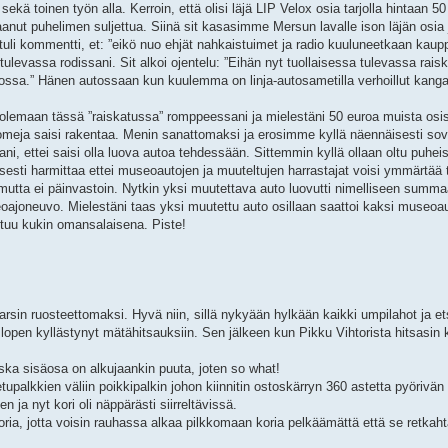
sekä toinen työn alla. Kerroin, että olisi läjä LIP Velox osia tarjolla hintaan 5
 saanut puhelimen suljettua. Siinä sit kasasimme Mersun lavalle ison läjän os
 tuli kommentti, et: ”eikö nuo ehjät nahkaistuimet ja radio kuuluneetkaan kaup
e tulevassa rodissani. Sit alkoi ojentelu: ”Eihän nyt tuollaisessa tulevassa rai
vossa.” Hänen autossaan kun kuulemma on linja-autosametilla verhoillut kangas
t olemaan tässä ”raiskatussa” romppeessani ja mielestäni 50 euroa muista osis
kustomeja saisi rakentaa. Menin sanattomaksi ja erosimme kyllä näennäisesti s
i, ettei saisi olla luova autoa tehdessään. Sittemmin kyllä ollaan oltu puhe
sti harmittaa ettei museoautojen ja muuteltujen harrastajat voisi ymmärtää t
tta ei päinvastoin. Nytkin yksi muutettava auto luovutti nimelliseen summ
oajoneuvo. Mielestäni taas yksi muutettu auto osillaan saattoi kaksi museoau
tuu kukin omansalaisena. Piste!
 varsin ruosteettomaksi. Hyvä niin, sillä nykyään hylkään kaikki umpilahot ja et
open kyllästynyt mätähitsauksiin. Sen jälkeen kun Pikku Vihtorista hitsasin k
oska sisäosa on alkujaankin puuta, joten so what!
n etupalkkien väliin poikkipalkin johon kiinnitin ostoskärryn 360 astetta pyöriv
n ja nyt kori oli näppärästi siirreltävissä.
ria, jotta voisin rauhassa alkaa pilkkomaan koria pelkäämättä että se retkah