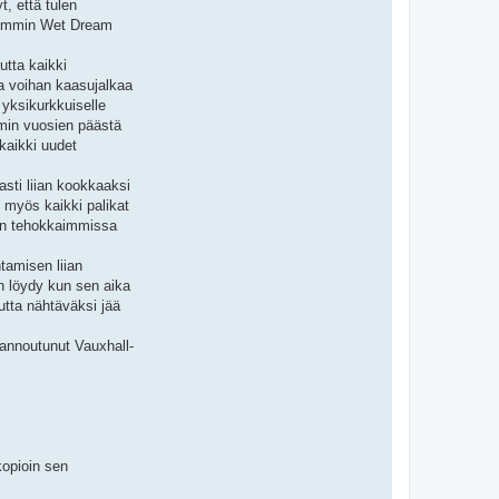
t, että tulen
 aiemmin Wet Dream
utta kaikki
ta voihan kaasujalkaa
 yksikurkkuiselle
mmin vuosien päästä
kaikki uudet
sti liian kookkaaksi
i myös kaikki palikat
iin tehokkaimmissa
tamisen liian
n löydy kun sen aika
utta nähtäväksi jää
vannoutunut Vauxhall-
kopioin sen