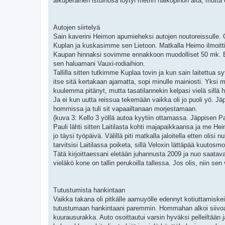
alkuperäinen istuinosa löytyi metrin halkopinon alta, mutta
Autojen siirtelyä
Sain kaverini Heimon apumieheksi autojen noutoreissulle. 
Kuplan ja kuskasimme sen Lietoon. Matkalla Heimo ilmoitti
Kaupan hinnaksi sovimme ennakkoon muodolliset 50 mk. Eip
sen haluamani Vauxi-rodiaihion.
Tallilla sitten tutkimme Kuplaa tovin ja kun sain laitettua 
itse sitä kertakaan ajamatta, sopi minulle mainiosti. Yksi 
kuulemma pitänyt, mutta tasatilannekin kelpasi vielä sillä h
Ja ei kun uutta reissua tekemään vaikka oli jo puoli yö. J
hommissa ja tuli sit vapaailtanaan morjestamaan.
(kuva 3: Kello 3 yöllä autoa kyytiin ottamassa. Jäppisen
Pauli lähti sitten Laitilasta kohti majapaikkaansa ja me 
jo täysi työpäivä. Välillä piti matkalla jaloitella etten oli
tarvitsisi Laitilassa poiketa, sillä Veloxin lättäpää kuutosmo
Tätä kirjoittaessani eletään juhannusta 2009 ja nuo saat
vieläkö kone on tallin perukoilla tallessa. Jos olis, niin se
Tutustumista hankintaan
Vaikka takana oli pitkälle aamuyölle edennyt kotiuttamiskeik
tutustumaan hankintaani paremmin. Hommahan alkoi siivoamise
kuurausurakka. Auto osoittautui varsin hyväksi pelleiltään j