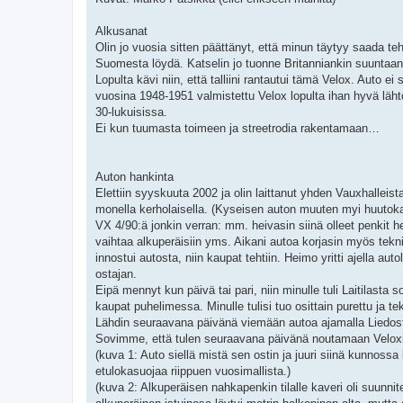
Alkusanat
Olin jo vuosia sitten päättänyt, että minun täytyy saada te
Suomesta löydä. Katselin jo tuonne Britanniankin suuntaan, mu
Lopulta kävi niin, että talliini rantautui tämä Velox. Auto ei
vuosina 1948-1951 valmistettu Velox lopulta ihan hyvä läht
30-lukuisissa.
Ei kun tuumasta toimeen ja streetrodia rakentamaan…
Auton hankinta
Elettiin syyskuuta 2002 ja olin laittanut yhden Vauxhalleis
monella kerholaisella. (Kyseisen auton muuten myi huutoka
VX 4/90:ä jonkin verran: mm. heivasin siinä olleet penkit he
vaihtaa alkuperäisiin yms. Aikani autoa korjasin myös tekni
innostui autosta, niin kaupat tehtiin. Heimo yritti ajella aut
ostajan.
Eipä mennyt kun päivä tai pari, niin minulle tuli Laitilasta 
kaupat puhelimessa. Minulle tulisi tuo osittain purettu ja 
Lähdin seuraavana päivänä viemään autoa ajamalla Liedosta L
Sovimme, että tulen seuraavana päivänä noutamaan Velox
(kuva 1: Auto siellä mistä sen ostin ja juuri siinä kunnoss
etulokasuojaa riippuen vuosimallista.)
(kuva 2: Alkuperäisen nahkapenkin tilalle kaveri oli suunnit