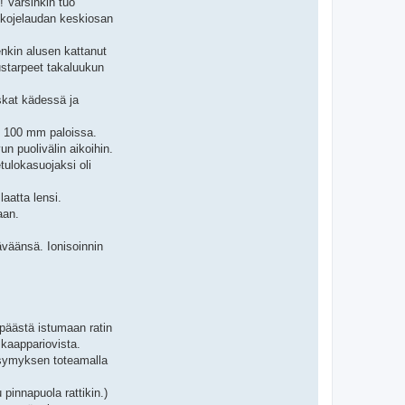
! Varsinkin tuo
o kojelaudan keskiosan
enkin alusen kattanut
ustarpeet takaluukun
skat kädessä ja
0 x 100 mm paloissa.
un puolivälin aikoihin.
tulokasuojaksi oli
aatta lensi.
aan.
äväänsä. Ionisoinnin
 päästä istumaan ratin
 kaappariovista.
kysymyksen toteamalla
pinnapuola rattikin.)