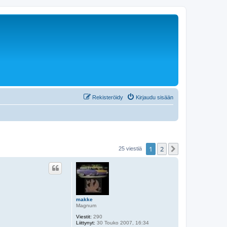
Rekisteröidy
Kirjaudu sisään
1
2
Seuraava
25 viestiä
makke
Magnum
Viestit:
290
Liittynyt:
30 Touko 2007, 16:34