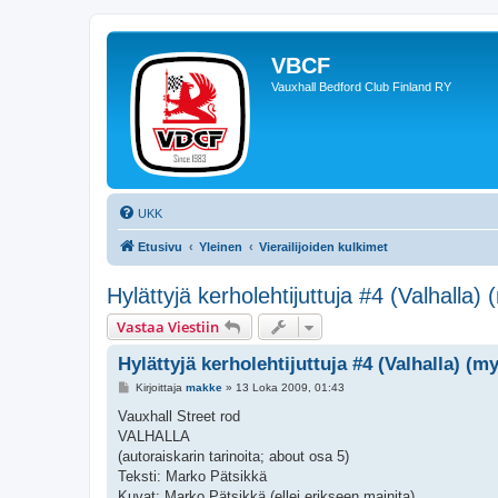
VBCF
Vauxhall Bedford Club Finland RY
UKK
Etusivu
Yleinen
Vierailijoiden kulkimet
Hylättyjä kerholehtijuttuja #4 (Valhalla)
Vastaa Viestiin
Hylättyjä kerholehtijuttuja #4 (Valhalla) (m
V
Kirjoittaja
makke
»
13 Loka 2009, 01:43
i
e
Vauxhall Street rod
s
VALHALLA
t
i
(autoraiskarin tarinoita; about osa 5)
Teksti: Marko Pätsikkä
Kuvat: Marko Pätsikkä (ellei erikseen mainita)