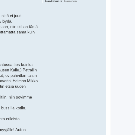
Paikkakunta:
Parainen
iitä ei juuri
a löydä.
emaan, niin olihan tämä
 ottamatta sama kuin
aatossa ties kuinka
sen Kalle.) Petrailin
t, ovipahvitkin taisin
 kaverini Heimon Mikko
ätin etsiä uuden
ltiin, niin sovimme
bussilla kotiin.
ta erilaista
 myyjälle! Auton