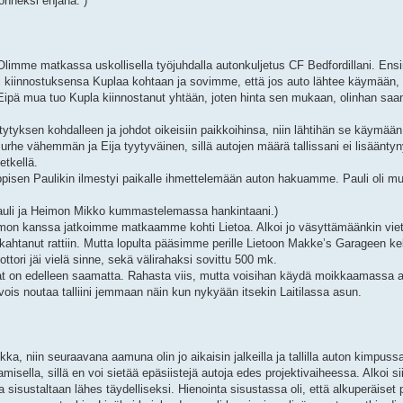
 onneksi ehjänä. )
Olimme matkassa uskollisella työjuhdalla autonkuljetus CF Bedfordillani. Ens
 kiinnostuksensa Kuplaa kohtaan ja sovimme, että jos auto lähtee käymään, 
ä mua tuo Kupla kiinnostanut yhtään, joten hinta sen mukaan, olinhan saanut
sytytyksen kohdalleen ja johdot oikeisiin paikkoihinsa, niin lähtihän se käymään
murhe vähemmän ja Eija tyytyväinen, sillä autojen määrä tallissani ei lisääntyn
etkellä.
äppisen Paulikin ilmestyi paikalle ihmettelemään auton hakuamme. Pauli oli 
 Pauli ja Heimon Mikko kummastelemassa hankintaani.)
Heimon kanssa jatkoimme matkaamme kohti Lietoa. Alkoi jo väsyttämäänkin viet
si nukahtanut rattiin. Mutta lopulta pääsimme perille Lietoon Makke’s Garageen k
ottori jäi vielä sinne, sekä välirahaksi sovittu 500 mk.
avat on edelleen saamatta. Rahasta viis, mutta voisihan käydä moikkaamassa 
n vois noutaa talliini jemmaan näin kun nykyään itsekin Laitilassa asun.
ka, niin seuraavana aamuna olin jo aikaisin jalkeilla ja tallilla auton kimpuss
lla, sillä en voi sietää epäsiistejä autoja edes projektivaiheessa. Alkoi siis
a sisustaltaan lähes täydelliseksi. Hienointa sisustassa oli, että alkuperäiset 