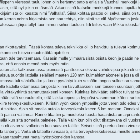
pperin vieressä taulu johon olin kerännyt satoja erilaisia Vauxhall merkkejä ja
in, että nyt jokin ei täsmää. Aikani siinä katselin merkkejä kunnes lopulta
 kirjaimista oli kasattu nimi ”Valhalla”. Siinä kohtaa päätös oli selvä, siinä on tu
 kerran noista kirjaimista sen saa tehtyä, niin siinä se oli! Myöhemmin josku
latessaan järjestellyt tuon nimen siihen tauluun. Eli kiitos vaan Mikko ideasta!
laan rikottavaksi. Tässä kohtaa tuleva tekniikka oli jo hankittu ja tulevat korim
urkaminen tulevia muutostöitä ajatellen.
kaan tule tarvitsemaan. Kasasin mulle ylimääräisistä osista keon ja päätin ne 
ttaa, että annoin mennä pois myös ratin.
auton alla katkaisemassa pienessä pantteessa olevaa vaihdevipua joka oli u
kaisua suoritin lattialla selälläni maaten 120 mm kulmahiomakoneella jossa oli
eamassa tuli sähkökatko ja kone pysähtyi kuin seinään tangon sulkiessa samal
lla kädellä ottamassa tangosta kiinni taivuttaakseni sen toiseen suuntaan jott
lla virtakytkintä sammuttaakseni koneen. Kuinkas kävikään; sähköt tulivat tak
mään sillä seurauksella, että laikka repesi ja hyppäsi vasemman käteni rante
 kiire terveyskeskukseen. Kiristin vyön käden ympärille jotta veren tulo edes 
ut soittaa. Ajoin sit omalla autolla terveyskeskukseen 5 km matkan. Onneksi 
ellä painaa valtimoa. Ranne tikattiin ja muistoksi tuosta hasardista on arpi ran
sällä kun sitä sormella painelee. Tällä välin kun olin ollut tikattavana oli vuok
Mies oli aivan vitivalkoinen kun saavuin tallille. Seisoi siinä puretun korin vie
htenyt. Verta oli lattialla runsaasti, sillä terveyskeskuksessa minulle annet
skaan tapahtunut metallityöstökoneiden kanssa.