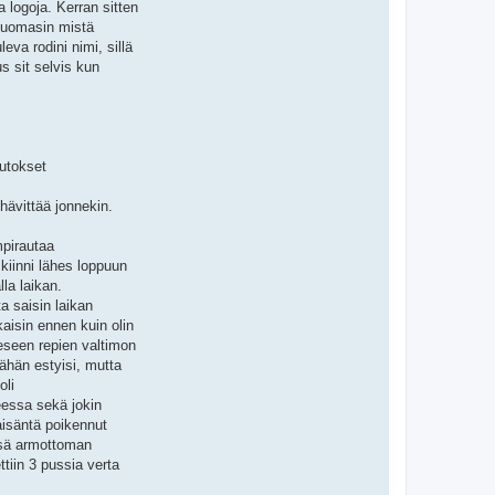
 logoja. Kerran sitten
 huomasin mistä
leva rodini nimi, sillä
s sit selvis kun
uutokset
hävittää jonnekin.
mpirautaa
 kiinni lähes loppuun
la laikan.
a saisin laikan
aisin ennen kuin olin
eseen repien valtimon
vähän estyisi, mutta
oli
teessa sekä jokin
raisäntä poikennut
ressä armottoman
tiin 3 pussia verta