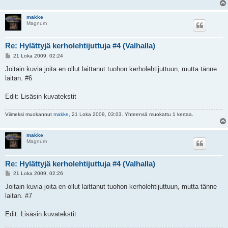
makke
Magnum
Re: Hylättyjä kerholehtijuttuja #4 (Valhalla)
V
21 Loka 2009, 02:24
i
e
Joitain kuvia joita en ollut laittanut tuohon kerholehtijuttuun, mutta tänne
s
laitan. #6
t
i
Edit: Lisäsin kuvatekstit
Viimeksi muokannut
makke
, 21 Loka 2009, 03:03. Yhteensä muokattu 1 kertaa.
makke
Magnum
Re: Hylättyjä kerholehtijuttuja #4 (Valhalla)
V
21 Loka 2009, 02:26
i
e
Joitain kuvia joita en ollut laittanut tuohon kerholehtijuttuun, mutta tänne
s
laitan. #7
t
i
Edit: Lisäsin kuvatekstit