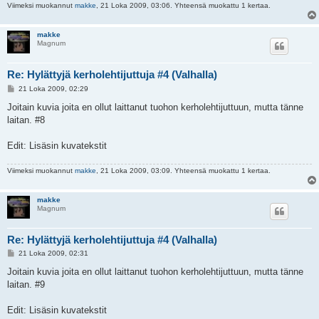
Viimeksi muokannut
makke
, 21 Loka 2009, 03:06. Yhteensä muokattu 1 kertaa.
makke
Magnum
Re: Hylättyjä kerholehtijuttuja #4 (Valhalla)
V
21 Loka 2009, 02:29
i
e
Joitain kuvia joita en ollut laittanut tuohon kerholehtijuttuun, mutta tänne
s
laitan. #8
t
i
Edit: Lisäsin kuvatekstit
Viimeksi muokannut
makke
, 21 Loka 2009, 03:09. Yhteensä muokattu 1 kertaa.
makke
Magnum
Re: Hylättyjä kerholehtijuttuja #4 (Valhalla)
V
21 Loka 2009, 02:31
i
e
Joitain kuvia joita en ollut laittanut tuohon kerholehtijuttuun, mutta tänne
s
laitan. #9
t
i
Edit: Lisäsin kuvatekstit