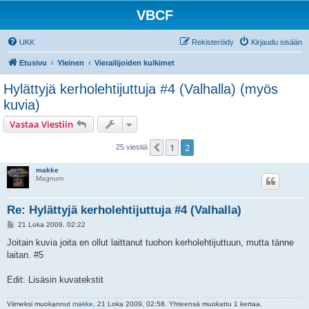
VBCF
UKK
Rekisteröidy
Kirjaudu sisään
Etusivu
Yleinen
Vierailijoiden kulkimet
Hylättyjä kerholehtijuttuja #4 (Valhalla) (myös
kuvia)
Vastaa Viestiin
1
2
Edellinen
25 viestiä
makke
Magnum
Re: Hylättyjä kerholehtijuttuja #4 (Valhalla)
V
21 Loka 2009, 02:22
i
e
Joitain kuvia joita en ollut laittanut tuohon kerholehtijuttuun, mutta tänne
s
laitan. #5
t
i
Edit: Lisäsin kuvatekstit
Viimeksi muokannut
makke
, 21 Loka 2009, 02:58. Yhteensä muokattu 1 kertaa.