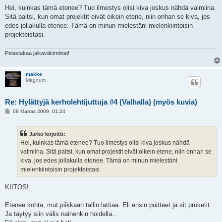
i
e
Hei, kuinkas tämä etenee? Tuo ilmestys olisi kiva joskus nähdä valmiina.
s
Sitä paitsi, kun omat projektit eivät oikein etene, niin onhan se kiva, jos
t
i
edes jollakulla etenee. Tämä on minun mielestäni mielenkiintoisin
projekteistasi.
Pelastakaa jalkaväkimiinat!
makke
Magnum
Re: Hylättyjä kerholehtijuttuja #4 (Valhalla) (myös kuvia)
V
08 Marras 2009, 01:24
i
e
s
Jarko kirjoitti:
t
i
Hei, kuinkas tämä etenee? Tuo ilmestys olisi kiva joskus nähdä
valmiina. Sitä paitsi, kun omat projektit eivät oikein etene, niin onhan se
kiva, jos edes jollakulla etenee. Tämä on minun mielestäni
mielenkiintoisin projekteistasi.
KIITOS!
Etenee kohta, mut piikkaan tallin lattiaa. Eli ensin puitteet ja sit proketit.
Ja täytyy siin välis nainenkin hoidella...