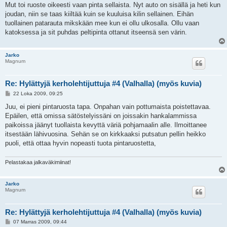
Mut toi ruoste oikeesti vaan pinta sellaista. Nyt auto on sisällä ja heti kun
joudan, niin se taas kiiltää kuin se kuuluisa kilin sellainen. Eihän
tuollainen patarauta mikskään mee kun ei ollu ulkosalla. Ollu vaan
katoksessa ja sit puhdas peltipinta ottanut itseensä sen värin.
Jarko
Magnum
Re: Hylättyjä kerholehtijuttuja #4 (Valhalla) (myös kuvia)
V
22 Loka 2009, 09:25
i
e
Juu, ei pieni pintaruosta tapa. Onpahan vain pottumaista poistettavaa.
s
Epäilen, että omissa sätöstelyissäni on joissakin hankalammissa
t
i
paikoissa jäänyt tuollaista kevyttä väriä pohjamaalin alle. Ilmoittanee
itsestään lähivuosina. Sehän se on kirkkaaksi putsatun pellin heikko
puoli, että ottaa hyvin nopeasti tuota pintaruostetta,
Pelastakaa jalkaväkimiinat!
Jarko
Magnum
Re: Hylättyjä kerholehtijuttuja #4 (Valhalla) (myös kuvia)
V
07 Marras 2009, 09:44