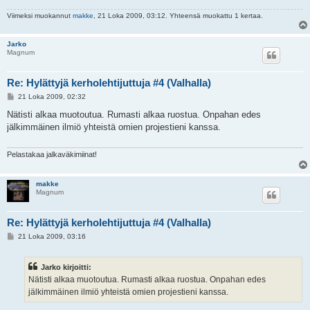
Viimeksi muokannut
makke
, 21 Loka 2009, 03:12. Yhteensä muokattu 1 kertaa.
Jarko
Magnum
Re: Hylättyjä kerholehtijuttuja #4 (Valhalla)
V
21 Loka 2009, 02:32
i
e
Nätisti alkaa muotoutua. Rumasti alkaa ruostua. Onpahan edes
s
jälkimmäinen ilmiö yhteistä omien projestieni kanssa.
t
i
Pelastakaa jalkaväkimiinat!
makke
Magnum
Re: Hylättyjä kerholehtijuttuja #4 (Valhalla)
V
21 Loka 2009, 03:16
i
e
s
Jarko kirjoitti:
t
i
Nätisti alkaa muotoutua. Rumasti alkaa ruostua. Onpahan edes
jälkimmäinen ilmiö yhteistä omien projestieni kanssa.