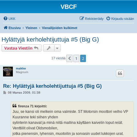
VBCF
UKK
Rekisteröidy
Kirjaudu sisään
Etusivu
Yleinen
Vierailijoiden kulkimet
Hylättyjä kerholehtijuttuja #5 (Big G)
Vastaa Viestiin
1
2
Edellinen
17 viestiä
makke
Magnum
Re: Hylättyjä kerholehtijuttuja #5 (Big G)
V
08 Marras 2009, 01:38
i
e
s
firenza 71 kirjoitti:
t
i
Juu, se kansi oli melkein oma valmiste. ST Motorsin moottori velho VP
Kuuranne teki siihen yhden
sylinterin kanavat ja minä niitä mallina käyttäen kaivelin loput reiät.
Venttiilit olivat Oldsmobilen,
jotka pienensin, lyhensin, muotoilin ja sorvasin uudet lukkojen urat.