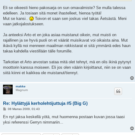
Eli se oikeesti hieno pakosarja on sun omavalmiste? Se mulla talessa
edelleen. Ja tosiaan sitä monet ihastelleet, hienoa työtä!
Mut se kansi..
Toivon et saan sen joskus viel takas Äetsästä. Meni
vaan jatkojalostukseen.
Ja anteeksi Arto et en joka asiaa muistanut oikein, mut muisti on
rajallinen ja se hyvä puoli on et väärät muisikuvat voi oikaista aina. Mut
ikävä kyllä noi menneen maailman rokkistarat ei sitä ymmärrä edes haun
takaa kahdella viestillään tälle forumille.
Tarkotian et Arto arvostan sataa mitä olet tehnyt, mä en olis ikinä pytynyt
moottorin kanssa moiseen. Eli jos olen väärin kirjoittanut, niin se on vaan
siitä kiinni et kaikkea ole muistanut/tiennyt.
makke
Magnum
Re: Hylättyjä kerholehtijuttuja #5 (Big G)
V
08 Marras 2009, 01:43
i
e
En nyt jaksa keskellä yötä, mut huomenna postaan kuvan jossa taasi
s
yksi referenssi Gerryn nimmariin...
t
i