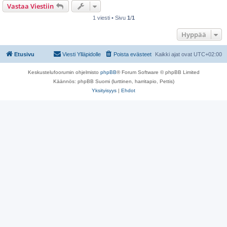
Vastaa Viestiin
1 viesti • Sivu
1
/
1
Hyppää
Etusivu
Viesti Ylläpidolle
Poista evästeet
Kaikki ajat ovat
UTC+02:00
Keskustelufoorumin ohjelmisto
phpBB
® Forum Software © phpBB Limited
Käännös: phpBB Suomi (lurttinen, harritapio, Pettis)
Yksityisyys
|
Ehdot