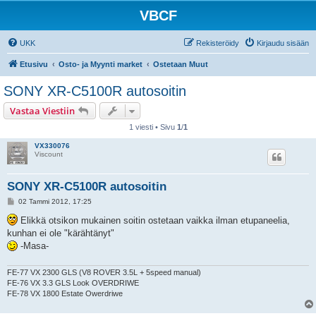
VBCF
UKK
Rekisteröidy
Kirjaudu sisään
Etusivu
Osto- ja Myynti market
Ostetaan Muut
SONY XR-C5100R autosoitin
Vastaa Viestiin
1 viesti • Sivu
1
/
1
VX330076
Viscount
SONY XR-C5100R autosoitin
V
02 Tammi 2012, 17:25
i
e
Elikkä otsikon mukainen soitin ostetaan vaikka ilman etupaneelia,
s
kunhan ei ole "kärähtänyt"
t
i
-Masa-
FE-77 VX 2300 GLS (V8 ROVER 3.5L + 5speed manual)
FE-76 VX 3.3 GLS Look OVERDRIWE
FE-78 VX 1800 Estate Owerdriwe