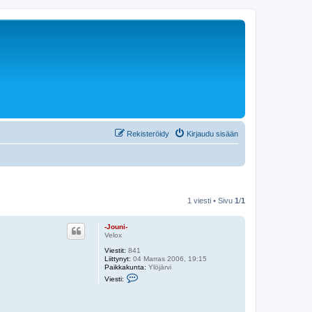
Rekisteröidy
Kirjaudu sisään
1 viesti • Sivu
1
/
1
-Jouni-
Velox
Viestit:
841
Liittynyt:
04 Marras 2006, 19:15
Paikkakunta:
Ylöjärvi
V
Viesti:
i
e
s
t