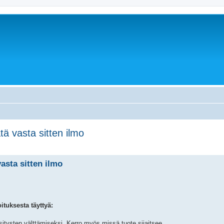
tä vasta sitten ilmo
asta sitten ilmo
ituksesta täyttyä:
itysten välttämiseksi. Kerro myös missä tuote sijaitsee.