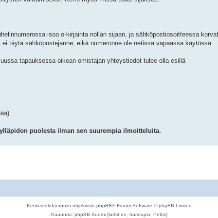
uhelinnumerossa isoa o-kirjainta nollan sijaan, ja sähköpostiosoitteessa korv
t ei täytä sähköpostejanne, eikä numeronne ole netissä vapaassa käytössä.
uussa tapauksessa oikean omistajan yhteystiedot tulee olla esillä
pää)
 ylläpidon puolesta ilman sen suurempia ilmoitteluita.
Keskustelufoorumin ohjelmisto
phpBB
® Forum Software © phpBB Limited
Käännös: phpBB Suomi (lurttinen, harritapio, Pettis)