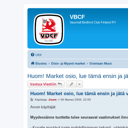
VBCF
Vauxhall Bedford Club Finland RY
UKK
Etusivu
Osto- ja Myynti market
Ostetaan Muut
Huom! Market osio, lue tämä ensin ja jä
Vastaa Viestiin
Huom! Market osio, lue tämä ensin ja jätä v
V
Kirjoittaja
-Jouni-
»
06 Marras 2006, 22:05
i
e
Arvon käyttäjät:
s
t
i
Myydessänne tuottetta tulee seuraavat vaatimukset ilmo
- Kuvaile myytävä tuote mahdollisimman tarkasti, väärinkäs