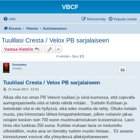
VBCF
UKK
Rekisteröidy
Kirjaudu sisään
Etusivu
Yleinen
Autoharrastus
Tuulilasi Cresta / Velox PB sarjalaiseen
Vastaa Viestiin
4 viestiä • Sivu
1
/
1
kovanma
Cresta
Tuulilasi Cresta / Velox PB sarjalaiseen
V
21 Kesä 2017, 12:01
i
e
Alkaa olla tuo oman PB Veloxin tuulilasi jo siinä kunnossa, että sopivalla
s
auringonpaisteella siitä ei tahdo nähdä mitään... Soittelin Kuttilaan ja
t
i
tietenkään sitä ei ole hyllyssä, eikä edes muottia ole tehty. Olisiko ketään
muuta, jota kiinnostaisi lähteä kimppahankintaan, jolloin voitaisiin jakaa
ostajien kesken noin 700 euron muotinvalmistuksen kustannuksia. Lasin
hinta olisi luokkaa 250 euroa. Kuttilan mukaan lasia on tiedusteltu
sillointällöin, mutta aina on törmätty tuohon muotin hintaan... Eli asiasta
kiinnostuneet voisivat olla yhteydessä allekirjoittaneeseen.