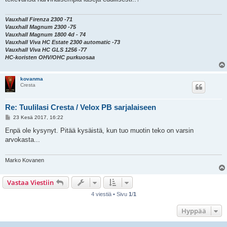
t
i
Vauxhall Firenza 2300 -71
Vauxhall Magnum 2300 -75
Vauxhall Magnum 1800 4d - 74
Vauxhall Viva HC Estate 2300 automatic -73
Vauxhall Viva HC GLS 1256 -77
HC-koristen OHV/OHC purkuosaa
kovanma
Cresta
Re: Tuulilasi Cresta / Velox PB sarjalaiseen
V
23 Kesä 2017, 16:22
i
e
Enpä ole kysynyt. Pitää kysäistä, kun tuo muotin teko on varsin
s
arvokasta...
t
i
Marko Kovanen
Vastaa Viestiin
4 viestiä • Sivu
1
/
1
Hyppää