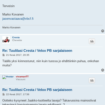
Terveisin
Marko Kovanen
jasenvastaava@vbcf.fi
Marko Kovanen
Cresta
Chevette
Re: Tuulilasi Cresta / Velox PB sarjalaiseen
V
21 Kesä 2017, 20:35
i
e
Täällä yksi kiinnostunut, niin kuin tuossa jo ehdittiinkin puhua, onkohan
s
muita?
t
i
vivamanTT
Viscount
Re: Tuulilasi Cresta / Velox PB sarjalaiseen
V
22 Kesä 2017, 17:56
i
e
Ootteko kysyneet Jaakko-tuotteelta laseja? Takavuosina mainostivat
s
tekevänsä harvinaisempia laseja edullisesti..?